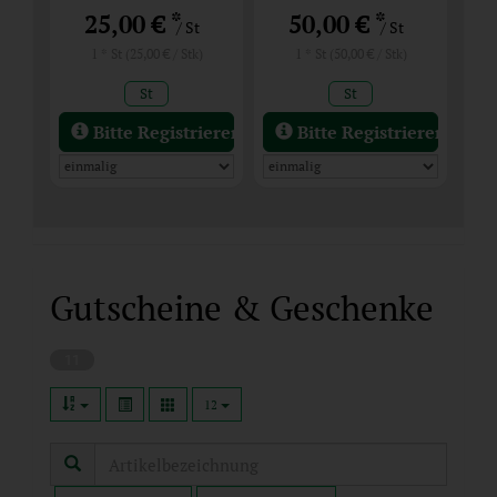
*
*
25,00 €
50,00 €
/ St
/ St
1 * St (25,00 € / Stk)
1 * St (50,00 € / Stk)
St
St
Bitte Registrieren / Einloggen
Bitte Registrieren / Ein
Gutscheine & Geschenke
11
12