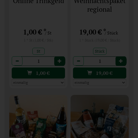
Online Trinkgeld
Weihnachtspaket
regional
*
*
1,00 €
19,00 €
/ St
/ Stück
1 * St (1,00 € / Stk)
1 * Stück (19,00 € / Stück)
St
Stück
Anzahl
Anzahl
1,00
€
19,00
€