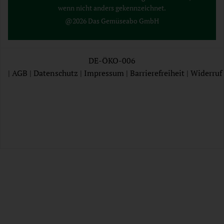
wenn nicht anders gekennzeichnet.
@2026 Das Gemüseabo GmbH
DE-ÖKO-006
|
AGB
|
Datenschutz
|
Impressum
|
Barrierefreiheit
|
Widerruf
AGB
Datenschutz
Impressum