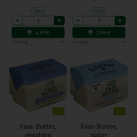
250 g
250 g
Anzahl
Anzahl
4,89
€
3,99
€
Fass-Butter,
Fass-Butter,
gesalzen
natur