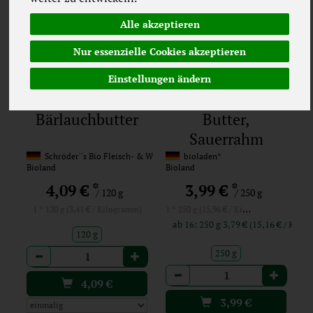
Alle akzeptieren
Nur essenzielle Cookies akzeptieren
Einstellungen ändern
Bärlauchbutter
Butter,
Sauerrahm
bioladen*
Schröder''s Bio Fleisch- & Wurst
bioladen*
Bioland
Bioland
*
*
4,09 €
3,99 €
/ 120 g
/ 250 g
1 * 250 g (15,96 € / Kilogramm)
1 * 120 g (3,41 € / Kilogramm)
ab 16: 250 g 3,79 € (15,16 € 
120 g
Anzahl
250 g
Anzahl
4,09
€
3,99
€