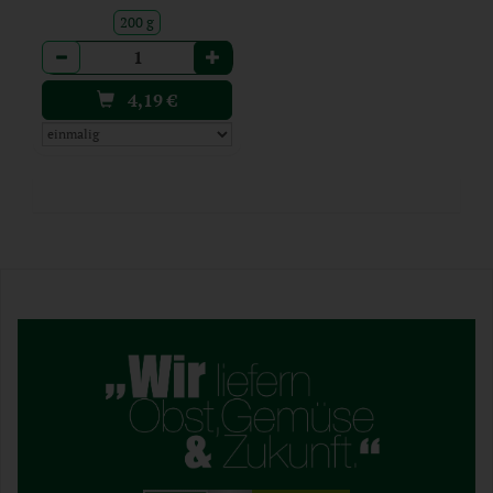
200 g
Anzahl
4,19
€