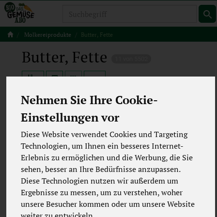
Produkt
Molkereiprodukte
Butter, Fette
Butter, Fette
11 von 5502
12
Nehmen Sie Ihre Cookie-
Einstellungen vor
Hersteller
Ernährung
Diese Website verwendet Cookies und Targeting
Technologien, um Ihnen ein besseres Internet-
Allergene
Merkmale
Erlebnis zu ermöglichen und die Werbung, die Sie
sehen, besser an Ihre Bedürfnisse anzupassen.
Diese Technologien nutzen wir außerdem um
Ergebnisse zu messen, um zu verstehen, woher
unsere Besucher kommen oder um unsere Website
weiter zu entwickeln.