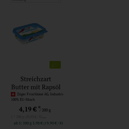
Streichzart
Butter mit Rapsöl
Züger Frischkäse AG, Industrie Haslen 9a, CH-9245 Oberbüren
100% EU-Misch
*
4,19 €
/ 200 g
1 * 200 g (20,95 € / Kilogramm)
ab 5: 200 g 3,98 € (19,90 € / Kilogramm)