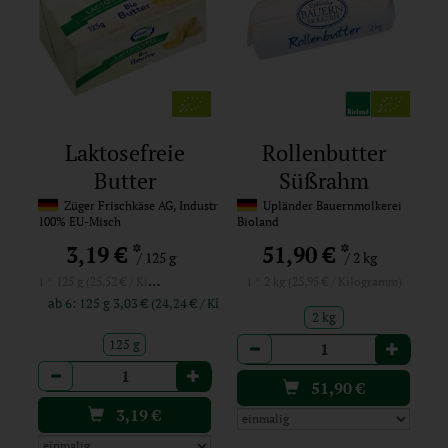
Laktosefreie
Rollenbutter
Butter
Süßrahm
(Großgebinde)
Züger Frischkäse AG, Industrie Haslen 9a, CH-9245 Oberbüren
Upländer Bauernmolkerei
100% EU-Misch
Bioland
*
*
3,19 €
51,90 €
/ 125 g
/ 2 kg
1 * 125 g (25,52 € / Kilogramm)
1 * 2 kg (25,95 € / Kilogramm)
ab 6: 125 g 3,03 € (24,24 € / Kilogramm)
2 kg
Anzahl
125 g
Anzahl
51,90
€
3,19
€