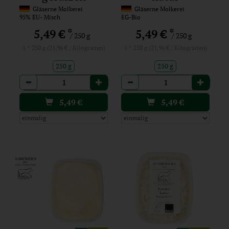
Gläserne Molkerei
Gläserne Molkerei
95% EU- Misch
EG-Bio
*
*
5,49 €
5,49 €
/ 250 g
/ 250 g
1 * 250 g (21,96 € / Kilogramm)
1 * 250 g (21,96 € / Kilogramm)
250 g
250 g
Anzahl
Anzahl
5,49
€
5,49
€