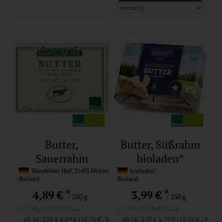
Butter,
Butter, Süßrahm
Sauerrahm
bioladen*
Hamfelder Hof
Hamfelder Hof, 21493 Mühlenrade
bioladen*
Bioland
Bioland
*
*
4,89 €
3,99 €
/ 250 g
/ 250 g
1 * 250 g (19,56 € / Kilogramm)
1 * 250 g (15,96 € / Kilogramm)
ab 16: 250 g 4,69 € (18,76 € / Kilogramm)
ab 16: 250 g 3,79 € (15,16 € 