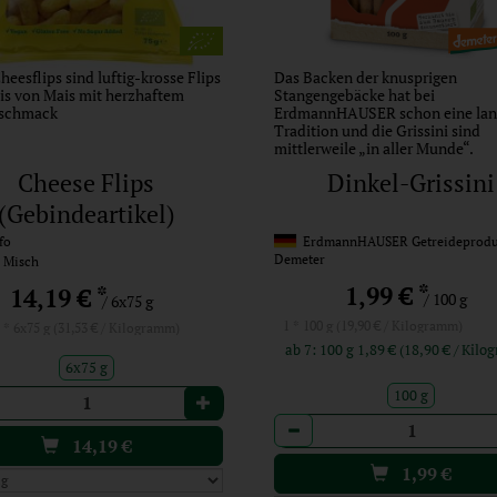
heesflips sind luftig-krosse Flips
Das Backen der knusprigen
is von Mais mit herzhaftem
Stangengebäcke hat bei
schmack
ErdmannHAUSER schon eine lan
Tradition und die Grissini sind
mittlerweile „in aller Munde“.
Cheese Flips
Dinkel-Grissini
(Gebindeartikel)
fo
ErdmannHAUSER Getreideprodu
Demeter
 Misch
*
1,99 €
*
14,19 €
/ 100 g
/ 6x75 g
1 * 100 g (19,90 € / Kilogramm)
 * 6x75 g (31,53 € / Kilogramm)
ab 7: 100 g 1,89 € (18,90 €
6x75 g
100 g
l
Anzahl
14,19
€
1,99
€