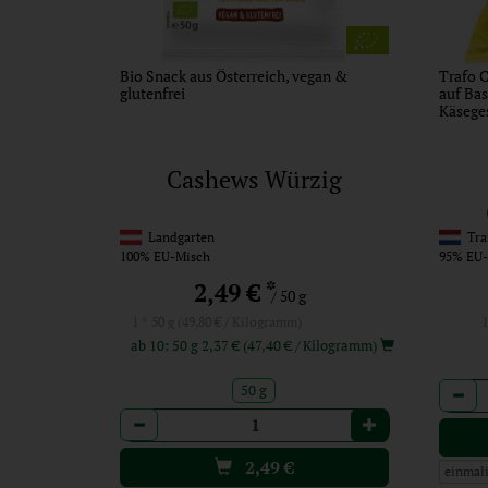
Bio Snack aus Österreich, vegan &
Trafo C
glutenfrei
auf Bas
Käsege
Cashews Würzig
Landgarten
Tra
100% EU-Misch
95% EU-
*
2,49 €
/ 50 g
1 * 50 g (49,80 € / Kilogramm)
1
ab 10: 50 g 2,37 € (47,40 € / Kilogramm)
Anzah
50 g
Anzahl
2,49
€