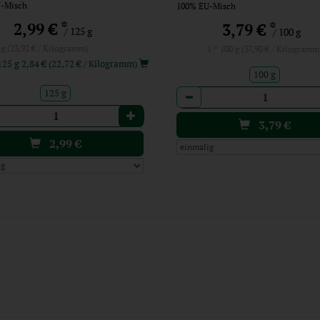
-Misch
100% EU-Misch
*
2,99 €
*
3,79 €
/ 125 g
/ 100 g
 g (23,92 € / Kilogramm)
1 * 100 g (37,90 € / Kilogramm
ab 6: 125 g 2,84 € (22,72 € / Kilogramm)
100 g
125 g
Anzahl
l
3,79
€
2,99
€