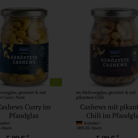
wegglas, geröstet & mit
im Mehrwegglas, geröstet & mit
er Curry-Note
pikantem Chili
Cashews Curry im
Cashews mit pikan
Pfandglas
Chili im Pfandgl
laden*
bioladen*
-Misch
100% EU-Misch
*
*