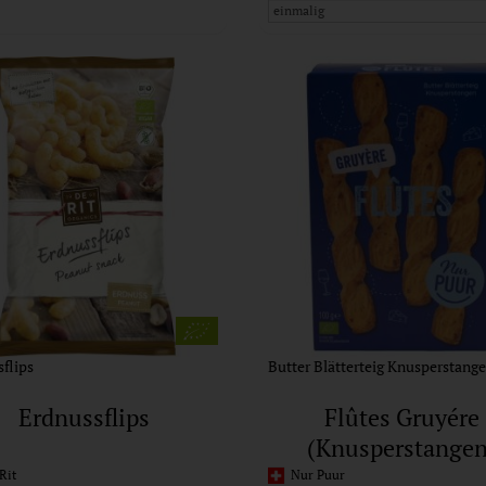
flips
Butter Blätterteig Knusperstang
Erdnussflips
Flûtes Gruyére
(Knusperstangen
Rit
Nur Puur