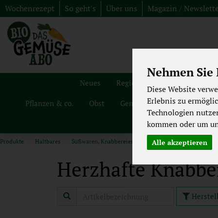
Wochenrezept
So geht's
Über uns
Magazin / Newslett
Nehmen Sie I
Neues
Regionales
Angebote
Diese Website verwe
Erlebnis zu ermögli
Pflanzen & co.
Obst
Gemüse
Haltbares
G
Technologien nutze
kommen oder um uns
Produkte
Haltbares
Süßwaren, Knabbereien
Herzhafte Knabbereien
Alle akzeptieren
Herzhafte Knabbe
Herstel