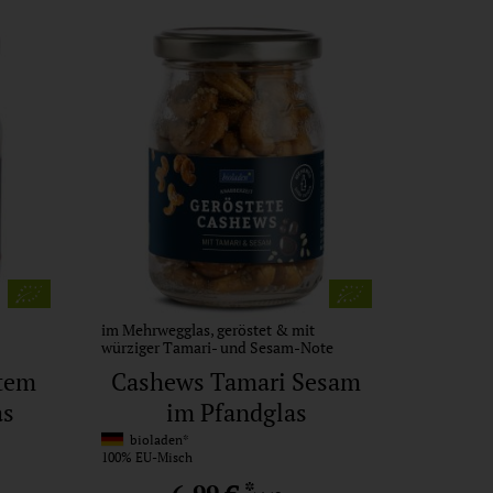
im Mehrwegglas, geröstet & mit
würziger Tamari- und Sesam-Note
tem
Cashews Tamari Sesam
as
im Pfandglas
bioladen*
100% EU-Misch
*