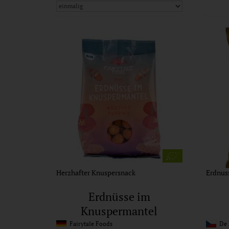
Herzhafter Knuspersnack
Erdnuss
Erdnüsse im
Knuspermantel
Fairytale Foods
De 