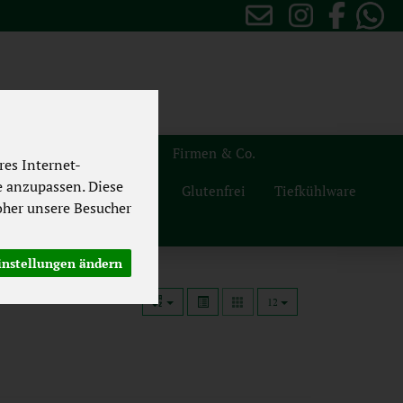
sten
Themenwelten
Firmen & Co.
es Internet-
e anzupassen. Diese
Naturdrogerie
Vegan
Glutenfrei
Tiefkühlware
her unsere Besucher
instellungen ändern
12