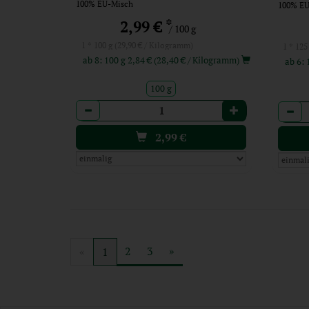
100% EU-Misch
100% EU
*
2,99 €
/ 100 g
1 * 100 g (29,90 € / Kilogramm)
1 * 125
ab 8: 100 g 2,84 € (28,40 € / Kilogramm)
100 g
Anzahl
Anzah
2,99
€
2
3
»
«
1