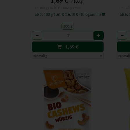
1,69 €
/ 100 g
1 * 100 g (16,90 € / Kilogramm)
1 * 140
ab 5: 100 g 1,61 € (16,10 € / Kilogramm)
100 g
Anzahl
Anzah
1,69
€