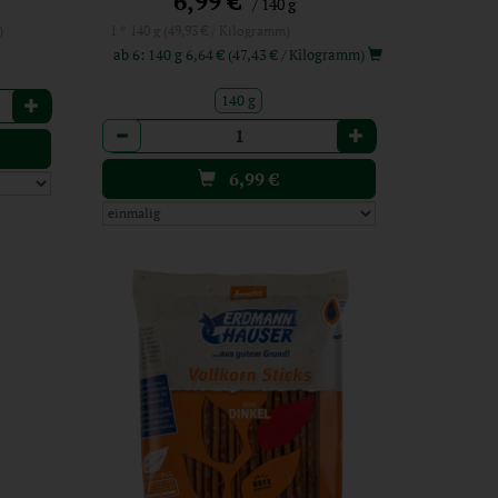
6,99 €
/ 140 g
)
1 * 140 g (49,93 € / Kilogramm)
ab 6: 140 g 6,64 € (47,43 € / Kilogramm)
140 g
Anzahl
6,99
€