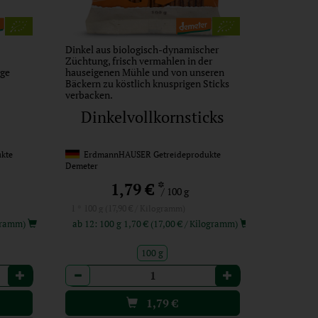
Dinkel aus biologisch-dynamischer
Züchtung, frisch vermahlen in der
ge
hauseigenen Mühle und von unseren
Bäckern zu köstlich knusprigen Sticks
verbacken.
Dinkelvollkornsticks
kte
ErdmannHAUSER Getreideprodukte
Demeter
*
1,79 €
/ 100 g
1 * 100 g (17,90 € / Kilogramm)
 / Kilogramm)
ab 12: 100 g 1,70 € (17,00 € / Kilogramm)
100 g
Anzahl
1,79
€