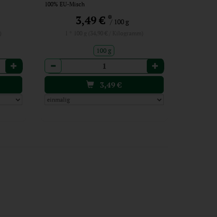
100% EU-Misch
*
3,49 €
/ 100 g
)
1 * 100 g (34,90 € / Kilogramm)
100 g
Anzahl
3,49
€