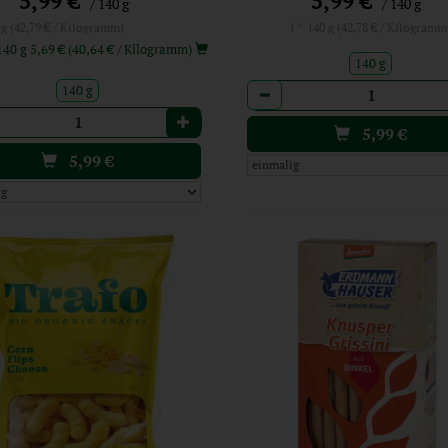
5,99 €
5,99 €
/ 140 g
/ 140 g
 g (42,79 € / Kilogramm)
1 * 140 g (42,78 € / Kilogramm
ab 6: 140 g 5,69 € (40,64 € / Kilogramm)
140 g
Anzahl
140 g
l
5,99
€
5,99
€