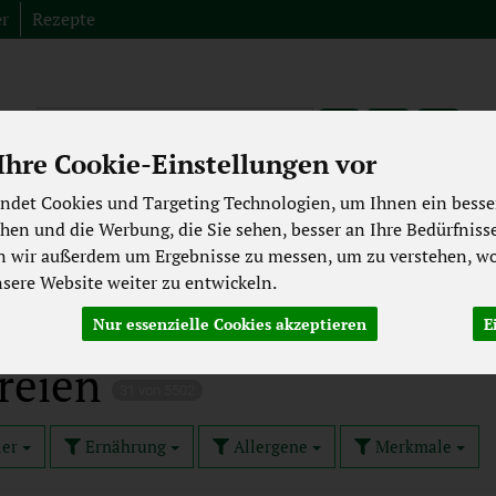
er
Rezepte
Produkt
hre Cookie-Einstellungen vor
Fleisch aus der Region
Spezialitäten
Abverkauf
Bioki
ndet Cookies und Targeting Technologien, um Ihnen ein besser
chen und die Werbung, die Sie sehen, besser an Ihre Bedürfniss
ekühltes
Backwaren
Getränke
Pflege & Kosmetik
n wir außerdem um Ergebnisse zu messen, um zu verstehen, wo
Laktosefrei
Großgebinde
ere Website weiter zu entwickeln.
Nur essenzielle Cookies akzeptieren
E
reien
31 von 5502
ler
Ernährung
Allergene
Merkmale