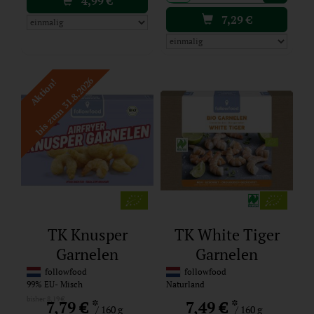
4,99
€
7,29
€
bis zum 31.8.2026
Aktion!
TK Knusper
TK White Tiger
Garnelen
Garnelen
followfood
followfood
99% EU- Misch
Naturland
bisher 8,19 €
*
*
7,79 €
7,49 €
/ 160 g
/ 160 g