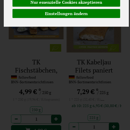
Nur essenzielle Cookies akzeptieren
Einstellungen ändern
TK
TK Kabeljau
Fischstäbchen,
Filets paniert
paniert
followfood
followfood
BNN-Sortimentsrichtlinien
BNN-Sortimentsrichtlinien
*
*
4,99 €
7,29 €
/ 250 g
/ 225 g
1 * 225 g (32,40 € / Kilogramm)
1 * 250 g (19,96 € / Kilogramm)
ab 10: 225 g 6,93 € (30,80 € 
250 g
Anzahl
225 g
Anzahl