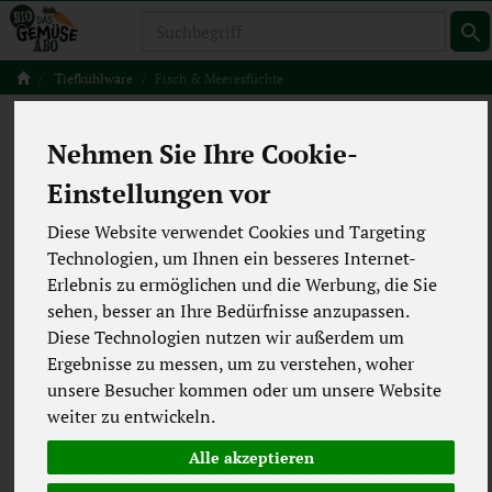
Produkt
Tiefkühlware
Fisch & Meeresfüchte
Fisch & Meeresfüchte
Nehmen Sie Ihre Cookie-
4 von 5502
Einstellungen vor
12
Diese Website verwendet Cookies und Targeting
Technologien, um Ihnen ein besseres Internet-
Erlebnis zu ermöglichen und die Werbung, die Sie
sehen, besser an Ihre Bedürfnisse anzupassen.
Hersteller
Allergene
Diese Technologien nutzen wir außerdem um
Ergebnisse zu messen, um zu verstehen, woher
Merkmale
unsere Besucher kommen oder um unsere Website
weiter zu entwickeln.
Alle akzeptieren