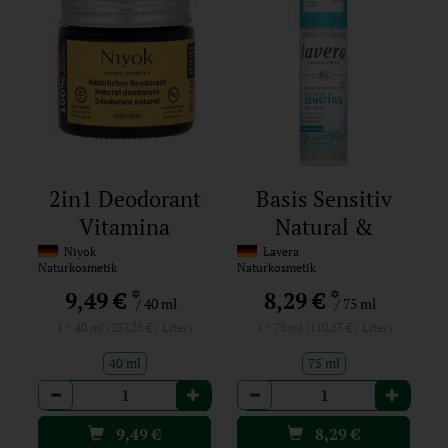
2in1 Deodorant
Basis Sensitiv
Vitamina
Natural &
Sensitiv Deo
Niyok
Lavera
Naturkosmetik
Naturkosmetik
Spray
*
*
9,49 €
8,29 €
/ 40 ml
/ 75 ml
1 * 40 ml (237,25 € / Liter)
1 * 75 ml (110,53 € / Liter)
40 ml
75 ml
Anzahl
Anzahl
9,49
€
8,29
€