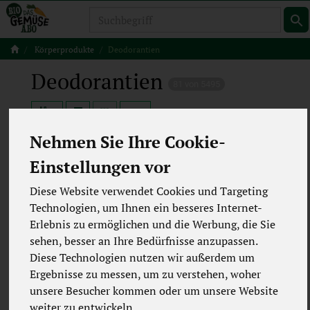
Produkt
Körperprodukte
Deodorantien
Deodorantien
81 von 5495
12
Nehmen Sie Ihre Cookie-
Einstellungen vor
Hersteller
Ernährung
Diese Website verwendet Cookies und Targeting
Technologien, um Ihnen ein besseres Internet-
Allergene
Merkmale
Erlebnis zu ermöglichen und die Werbung, die Sie
sehen, besser an Ihre Bedürfnisse anzupassen.
Diese Technologien nutzen wir außerdem um
Ergebnisse zu messen, um zu verstehen, woher
unsere Besucher kommen oder um unsere Website
weiter zu entwickeln.