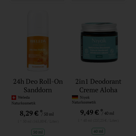
24h Deo Roll-On
2in1 Deodorant
Sanddorn
Creme Aloha
Weleda
Niyok
Naturkosmetik
Naturkosmetik
*
9,49 €
*
8,29 €
/ 40 ml
/ 50 ml
1 * 40 ml (237,25 € / Liter)
1 * 50 ml (165,80 € / Liter)
40 ml
50 ml