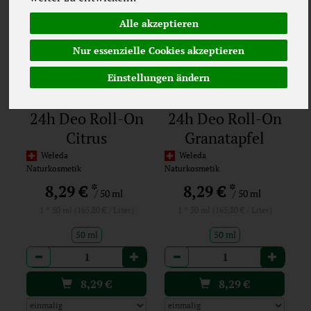
Alle akzeptieren
Nur essenzielle Cookies akzeptieren
Einstellungen ändern
24h Deo Roll-On
24h Deo Roll-On
Citrus
Granatapfel
Weleda
Weleda
Naturkosmetik
Naturkosmetik
*
*
8,29 €
8,29 €
/ 50 ml
/ 50 ml
1 * 50 ml (165,80 € / Liter)
1 * 50 ml (165,80 € / Liter)
50 ml
50 ml
Anzahl
Anzahl
8,29
€
8,29
€