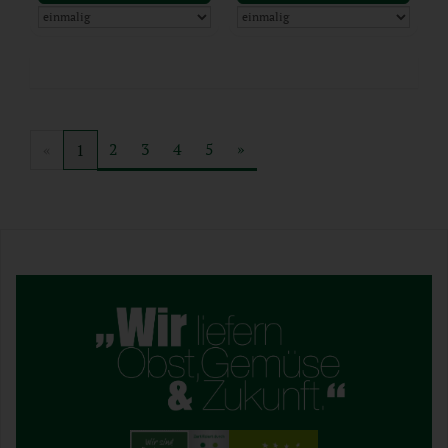
2
3
4
5
»
«
1