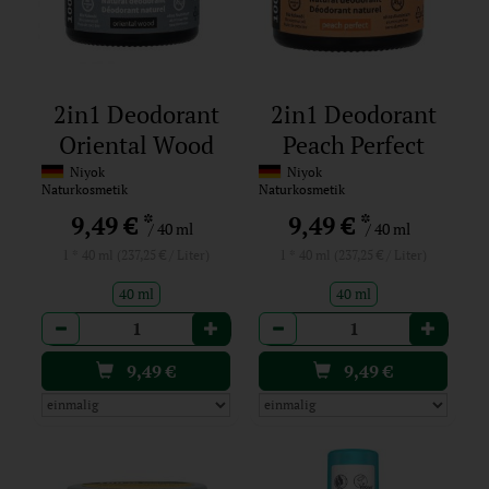
2in1 Deodorant
2in1 Deodorant
Oriental Wood
Peach Perfect
Niyok
Niyok
Naturkosmetik
Naturkosmetik
*
*
9,49 €
9,49 €
/ 40 ml
/ 40 ml
1 * 40 ml (237,25 € / Liter)
1 * 40 ml (237,25 € / Liter)
40 ml
40 ml
Anzahl
Anzahl
9,49
€
9,49
€