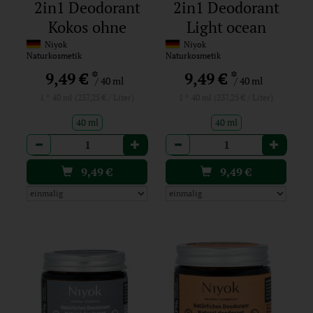
2in1 Deodorant
2in1 Deodorant
Kokos ohne
Light ocean
Parfum
Niyok
Niyok
Naturkosmetik
Naturkosmetik
*
*
9,49 €
9,49 €
/ 40 ml
/ 40 ml
1 * 40 ml (237,25 € / Liter)
1 * 40 ml (237,25 € / Liter)
40 ml
40 ml
Anzahl
Anzahl
9,49
€
9,49
€