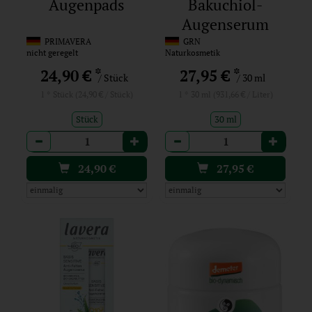
Augenpads
Bakuchiol-
Augenserum
PRIMAVERA
GRN
nicht geregelt
Naturkosmetik
*
*
24,90 €
27,95 €
/ Stück
/ 30 ml
1 * Stück (24,90 € / Stück)
1 * 30 ml (931,66 € / Liter)
Stück
30 ml
Anzahl
Anzahl
24,90
€
27,95
€