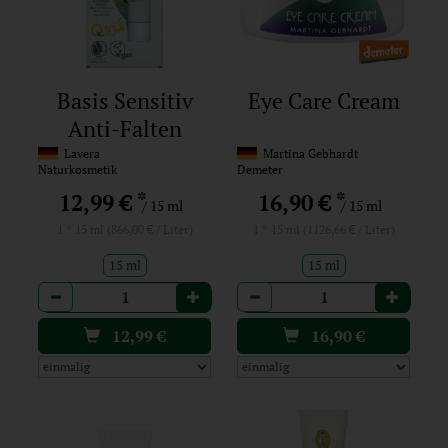
Basis Sensitiv
Eye Care Cream
Anti-Falten
Augencreme Q10
Lavera
Martina Gebhardt
Naturkosmetik
Demeter
*
*
12,99 €
16,90 €
/ 15 ml
/ 15 ml
1 * 15 ml (866,00 € / Liter)
1 * 15 ml (1126,66 € / Liter)
15 ml
15 ml
Anzahl
Anzahl
12,99
€
16,90
€