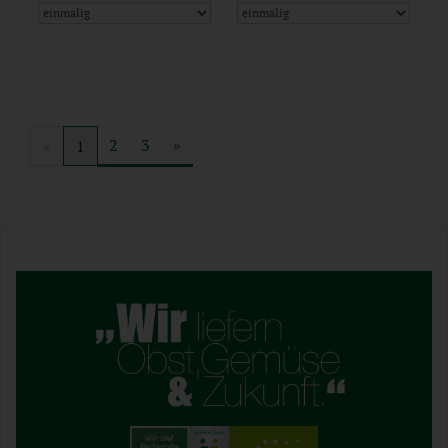
2
3
»
«
1