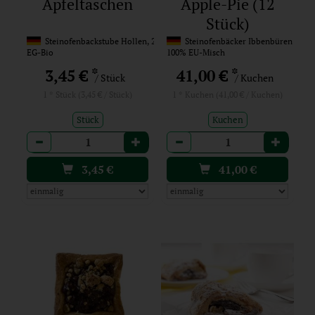
Apfeltaschen
Apple-Pie (12
Stück)
Steinofenbackstube Hollen, 27327 Martfeld
Steinofenbäcker Ibbenbüren
EG-Bio
100% EU-Misch
*
*
3,45 €
41,00 €
/ Stück
/ Kuchen
1 * Stück (3,45 € / Stück)
1 * Kuchen (41,00 € / Kuchen)
Stück
Kuchen
Anzahl
Anzahl
3,45
€
41,00
€