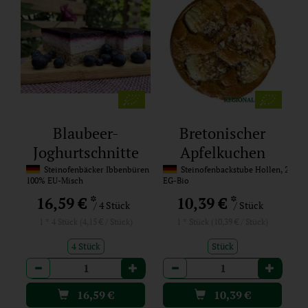
Blaubeer-
Bretonischer
Joghurtschnitte
Apfelkuchen
(4 Stück)
Steinofenbäcker Ibbenbüren
Steinofenbackstube Hollen, 27327 
100% EU-Misch
EG-Bio
*
*
16,59 €
10,39 €
/ 4 Stück
/ Stück
1 * 4 Stück (4,15 € / Stück)
1 * Stück (10,39 € / Stück)
4 Stück
Stück
Anzahl
Anzahl
16,59
€
10,39
€