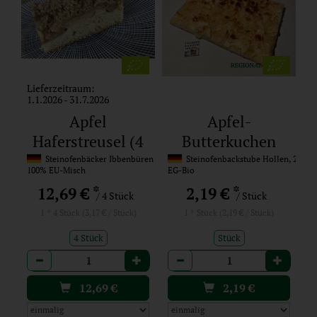
Lieferzeitraum:
1.1.2026 - 31.7.2026
Apfel
Apfel-
Haferstreusel (4
Butterkuchen
Stück)
(Backtag zu
Steinofenbäcker Ibbenbüren
Steinofenbackstube Hollen, 27327 
100% EU-Misch
EG-Bio
Freitag)
*
*
12,69 €
2,19 €
/ 4 Stück
/ Stück
1 * 4 Stück (3,17 € / Stück)
1 * Stück (2,19 € / Stück)
4 Stück
Stück
Anzahl
Anzahl
12,69
€
2,19
€