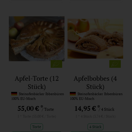
Apfel-Torte (12
Apfelbobbes (4
Stück)
Stück)
Steinofenbäcker Ibbenbüren
Steinofenbäcker Ibbenbüren
100% EU-Misch
100% EU-Misch
*
*
55,00 €
14,95 €
/ Torte
/ 4 Stück
1 * Torte (55,00 € / Torte)
1 * 4 Stück (3,74 € / Stück)
Torte
4 Stück