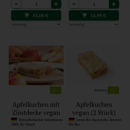
Anzahl
Anzahl
55,00
€
14,95
€
Apfelkuchen mit
Apfelkuchen
Zimtdecke vegan
vegan (2 Stück)
(4 Stück)
Steinofenbäcker Ibbenbüren
Lenes Bio Backstube, Bremen
100% EU-Misch
EG-Bio