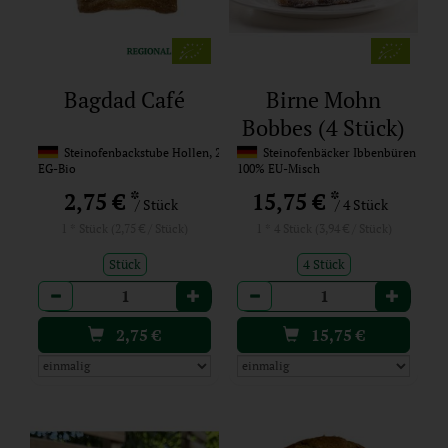
Bagdad Café
Birne Mohn
Bobbes (4 Stück)
Steinofenbackstube Hollen, 27327 Martfeld
Steinofenbäcker Ibbenbüren
EG-Bio
100% EU-Misch
*
*
2,75 €
15,75 €
/ Stück
/ 4 Stück
1 * Stück (2,75 € / Stück)
1 * 4 Stück (3,94 € / Stück)
Stück
4 Stück
Anzahl
Anzahl
2,75
€
15,75
€