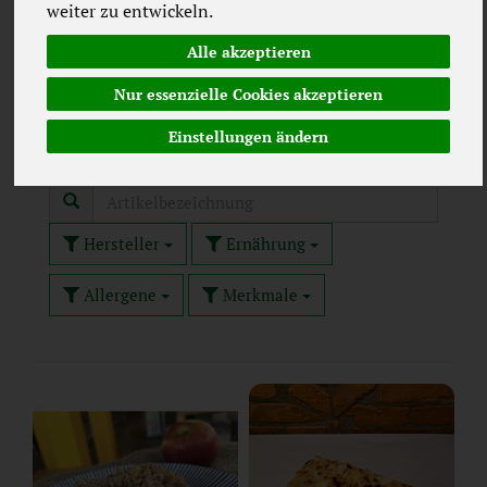
Tage vor der Lieferung 08:00 Uhr.
weiter zu entwickeln.
Alle akzeptieren
Kuchen herzhaft
16
Nur essenzielle Cookies akzeptieren
Kuchen süß
72
Einstellungen ändern
Hersteller
Ernährung
Allergene
Merkmale