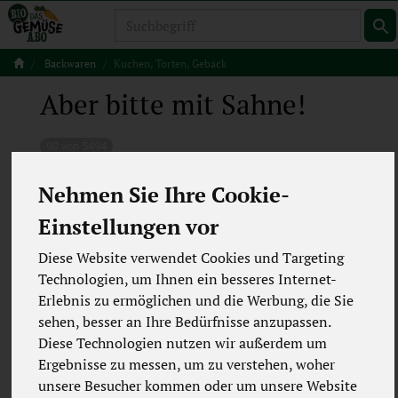
Produkt
Backwaren
Kuchen, Torten, Gebäck
Aber bitte mit Sahne!
90 von 5494
12
Nehmen Sie Ihre Cookie-
Einstellungen vor
Frischer Kuchen zum Kaffee? 4 Stücke oder doch
lieber einen ganzen Kuchen?
Diese Website verwendet Cookies und Targeting
Bei uns kannst du köstlich süße Backwaren der
Technologien, um Ihnen ein besseres Internet-
Steinofenbäcker Ibbenbühren bestellen.
Erlebnis zu ermöglichen und die Werbung, die Sie
sehen, besser an Ihre Bedürfnisse anzupassen.
Der Bestellschluss für die Montags- und
Diese Technologien nutzen wir außerdem um
Dienstagskunden ist freitags 10:00 Uhr.
Ergebnisse zu messen, um zu verstehen, woher
Für alle anderen Kunden ist der Bestellschluss 2
unsere Besucher kommen oder um unsere Website