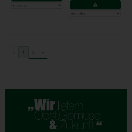
2
»
«
1