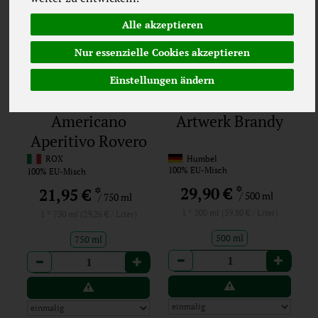
Alle akzeptieren
Nur essenzielle Cookies akzeptieren
Einstellungen ändern
Americano
Artwerk Brandy
Aperitivo Rovero
ROX
Humbel
100% EU-Misch
100% EU-Misch
*
29,90 €
*
21,95 €
/ 500 ml
/ 750 ml
1 * 500 ml (59,80 € / Liter)
1 * 750 ml (29,26 € / Liter)
500 ml
750 ml
Anzahl
Anzahl