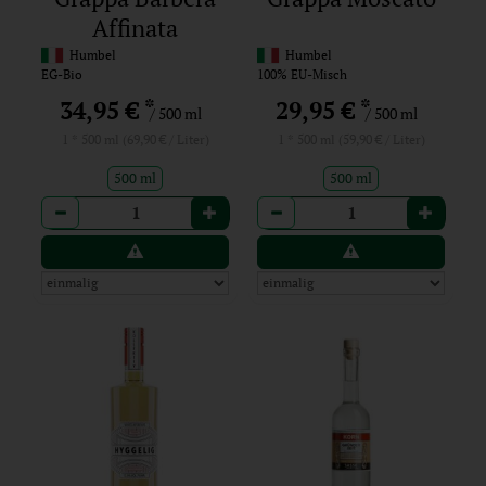
Affinata
Humbel
Humbel
EG-Bio
100% EU-Misch
*
*
34,95 €
29,95 €
/ 500 ml
/ 500 ml
1 * 500 ml (69,90 € / Liter)
1 * 500 ml (59,90 € / Liter)
500 ml
500 ml
Anzahl
Anzahl