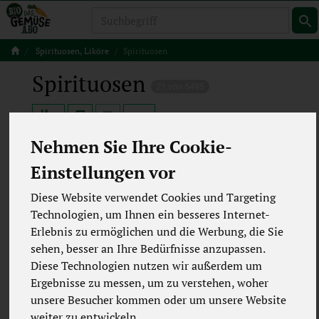
Produkt
Spirituosen, Liköre
Spirituosen
Spirituosen
21 von 5495
12
Nehmen Sie Ihre Cookie-
Einstellungen vor
Hersteller
Ernährung
Diese Website verwendet Cookies und Targeting
Technologien, um Ihnen ein besseres Internet-
Allergene
Merkmale
Erlebnis zu ermöglichen und die Werbung, die Sie
sehen, besser an Ihre Bedürfnisse anzupassen.
Diese Technologien nutzen wir außerdem um
Ergebnisse zu messen, um zu verstehen, woher
unsere Besucher kommen oder um unsere Website
weiter zu entwickeln.