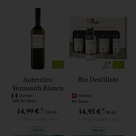
Autentico
Bio Destillate
Vermouth Bianco
16%
Humbel
Humbel
100% EU-Misch
Bio Suisse
*
14,99 €
*
14,95 €
/ 750 ml
/ 80 ml
1 * 750 ml (19,98 € / Liter)
1 * 80 ml (186,88 € / Liter)
750 ml
80 ml