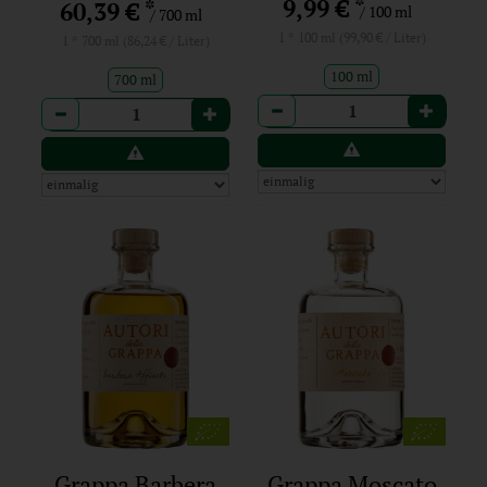
*
9,99 €
*
60,39 €
/ 100 ml
/ 700 ml
1 * 100 ml (99,90 € / Liter)
1 * 700 ml (86,24 € / Liter)
100 ml
700 ml
Anzahl
Anzahl
Grappa Barbera
Grappa Moscato