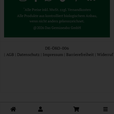
*
Alle Preise inkl. MwSt. zzgl. Versandkosten
Alle Produkte aus kontrolliert biologischem Anbau,
wenn nicht anders gekennzeichnet.
@2026 Das Gemüseabo GmbH
DE-ÖKO-006
|
AGB
|
Datenschutz
|
Impressum
|
Barrierefreiheit
|
Widerruf
AGB
Datenschutz
Impressum
Toggle cart