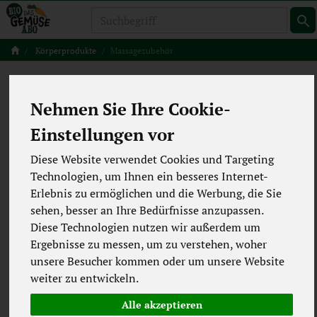
Produkt
Körperprodukte
Massagezubehör
Massagezubehör
6 von 5494
Nehmen Sie Ihre Cookie-
12
Einstellungen vor
Diese Website verwendet Cookies und Targeting
Technologien, um Ihnen ein besseres Internet-
Hersteller
Ernährung
Erlebnis zu ermöglichen und die Werbung, die Sie
sehen, besser an Ihre Bedürfnisse anzupassen.
Allergene
Diese Technologien nutzen wir außerdem um
Ergebnisse zu messen, um zu verstehen, woher
unsere Besucher kommen oder um unsere Website
weiter zu entwickeln.
Alle akzeptieren