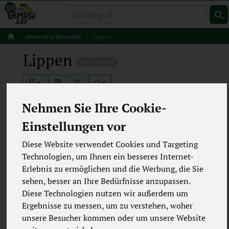
Produkt
dekorative Kosmetik
Lippen
Lippen
54 von 5501
12
Nehmen Sie Ihre Cookie-
Lippgloss
10
Einstellungen vor
Lipliner
8
Diese Website verwendet Cookies und Targeting
Lippenstift
Technologien, um Ihnen ein besseres Internet-
33
Erlebnis zu ermöglichen und die Werbung, die Sie
sehen, besser an Ihre Bedürfnisse anzupassen.
Diese Technologien nutzen wir außerdem um
Ergebnisse zu messen, um zu verstehen, woher
unsere Besucher kommen oder um unsere Website
Hersteller
Ernährung