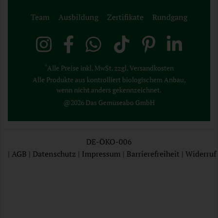
Team
Ausbildung
Zertifikate
Rundgang
*
Alle Preise inkl. MwSt. zzgl. Versandkosten
Alle Produkte aus kontrolliert biologischem Anbau,
wenn nicht anders gekennzeichnet.
@2026 Das Gemüseabo GmbH
DE-ÖKO-006
|
AGB
|
Datenschutz
|
Impressum
|
Barrierefreiheit
|
Widerruf
AGB
Datenschutz
Impressum