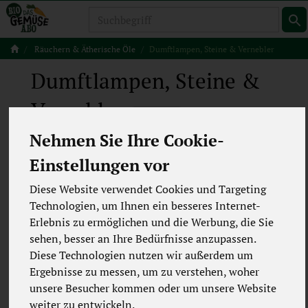
Produkt
Räuchern & Ätherische Öle
Dumftlampen, Steine & Vernebler
Dumftlampen, Steine &
Vernebler
11 von 5494
Nehmen Sie Ihre Cookie-
12
Einstellungen vor
Diese Website verwendet Cookies und Targeting
Hersteller
Ernährung
Technologien, um Ihnen ein besseres Internet-
Erlebnis zu ermöglichen und die Werbung, die Sie
Allergene
Merkmale
sehen, besser an Ihre Bedürfnisse anzupassen.
Diese Technologien nutzen wir außerdem um
Ergebnisse zu messen, um zu verstehen, woher
unsere Besucher kommen oder um unsere Website
weiter zu entwickeln.