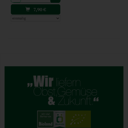
7,90
€