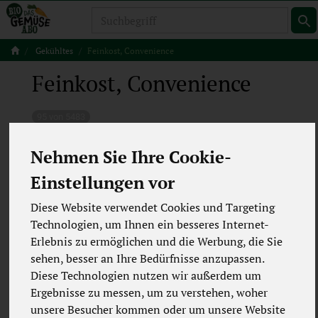
Produkt
Gekühltes
Feinkost, Convenience
Feinkost, Convenience
95 von 5483
12
Nehmen Sie Ihre Cookie-
Einstellungen vor
Frische Nudeln
10
Diese Website verwendet Cookies und Targeting
Frische Saucen & Pestos
5
Technologien, um Ihnen ein besseres Internet-
Erlebnis zu ermöglichen und die Werbung, die Sie
Feinkostsalate
28
sehen, besser an Ihre Bedürfnisse anzupassen.
Diese Technologien nutzen wir außerdem um
Frische Fertiggerichte
13
Ergebnisse zu messen, um zu verstehen, woher
unsere Besucher kommen oder um unsere Website
Antipasti
34