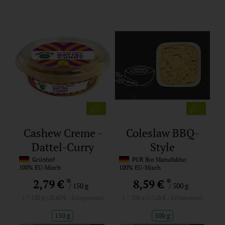
Cashew Creme -
Coleslaw BBQ-
Dattel-Curry
Style
(Großgebinde)
Grünhof
PUR Bio Manufaktur
100% EU-Misch
100% EU-Misch
*
*
2,79 €
8,59 €
/ 150 g
/ 500 g
1 * 150 g (18,60 € / Kilogramm)
1 * 500 g (17,18 € / Kilogramm)
150 g
500 g