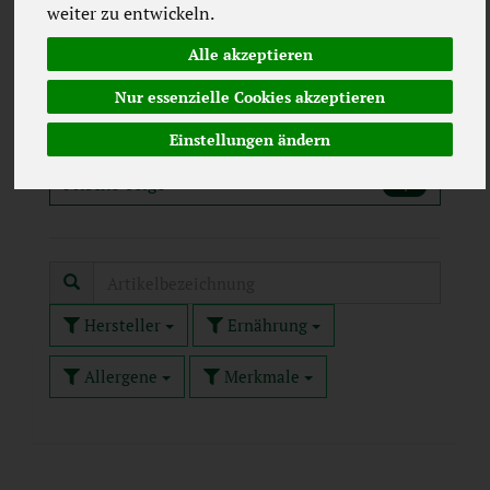
weiter zu entwickeln.
Frische Aufstriche
4
Alle akzeptieren
Frische Cremes & Dips
3
Nur essenzielle Cookies akzeptieren
Frische Hefe
Einstellungen ändern
1
Frische Teige
1
Hersteller
Ernährung
Allergene
Merkmale