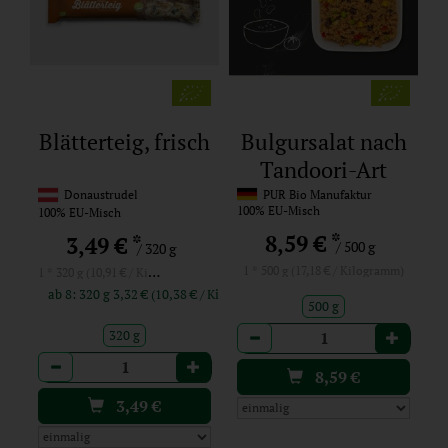
Blätterteig, frisch
Bulgursalat nach
Tandoori-Art
(Großgeinde)
Donaustrudel
PUR Bio Manufaktur
100% EU-Misch
100% EU-Misch
*
8,59 €
*
3,49 €
/ 500 g
/ 320 g
1 * 320 g (10,91 € / Kilogramm)
1 * 500 g (17,18 € / Kilogramm)
ab 8: 320 g 3,32 € (10,38 € / Kilogramm)
500 g
Anzahl
320 g
Anzahl
8,59
€
3,49
€