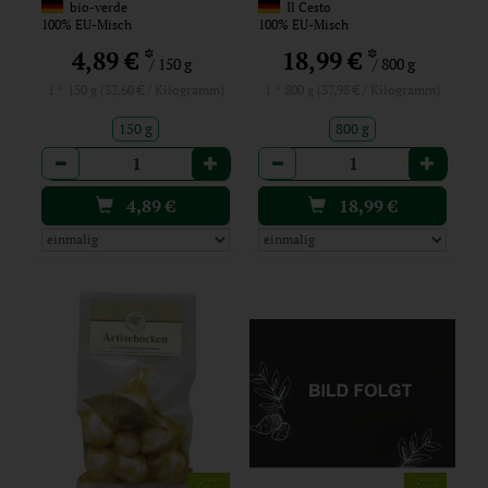
(Großgebinde)
bio-verde
Il Cesto
100% EU-Misch
100% EU-Misch
*
*
4,89 €
18,99 €
/ 150 g
/ 800 g
1 * 150 g (32,60 € / Kilogramm)
1 * 800 g (37,98 € / Kilogramm)
150 g
800 g
Anzahl
Anzahl
4,89
€
18,99
€