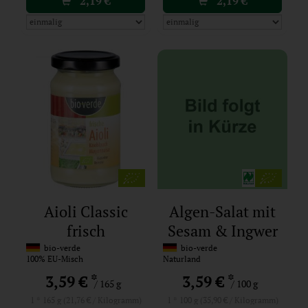
2,19
€
2,19
€
Aioli Classic
Algen-Salat mit
frisch
Sesam & Ingwer
bio-verde
bio-verde
100% EU-Misch
Naturland
*
*
3,59 €
3,59 €
/ 165 g
/ 100 g
1 * 165 g (21,76 € / Kilogramm)
1 * 100 g (35,90 € / Kilogramm)