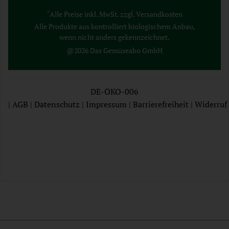
*
Alle Preise inkl. MwSt. zzgl. Versandkosten
Alle Produkte aus kontrolliert biologischem Anbau,
wenn nicht anders gekennzeichnet.
@2026 Das Gemüseabo GmbH
DE-ÖKO-006
|
AGB
|
Datenschutz
|
Impressum
|
Barrierefreiheit
|
Widerruf
AGB
Datenschutz
Impressum