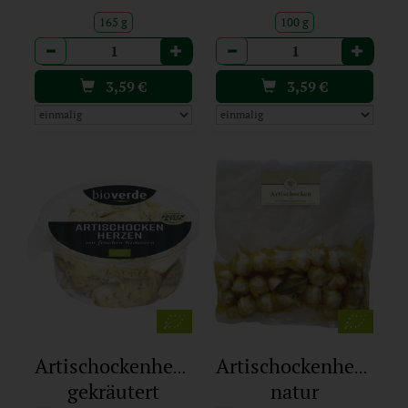
165 g
100 g
Anzahl
Anzahl
3,59
€
3,59
€
Artischockenherzen
Artischockenherzen
gekräutert
natur