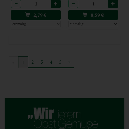
Anzahl
Anzahl
2,79
€
8,59
€
2
3
4
5
»
«
1