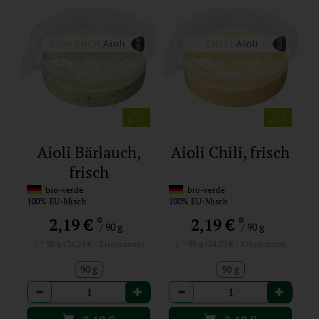
Aioli Bärlauch,
Aioli Chili, frisch
frisch
bio-verde
bio-verde
100% EU-Misch
100% EU-Misch
*
*
2,19 €
2,19 €
/ 90 g
/ 90 g
1 * 90 g (24,33 € / Kilogramm)
1 * 90 g (24,33 € / Kilogramm)
90 g
90 g
Anzahl
Anzahl