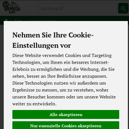
Produkt
Käse
Käse Spezialitäten
Käse Spezialitäten
Nehmen Sie Ihre Cookie-
1 von 5494
Einstellungen vor
12
Diese Website verwendet Cookies und Targeting
Technologien, um Ihnen ein besseres Internet-
Erlebnis zu ermöglichen und die Werbung, die Sie
Hersteller
Ernährung
sehen, besser an Ihre Bedürfnisse anzupassen.
Diese Technologien nutzen wir außerdem um
Allergene
Merkmale
Ergebnisse zu messen, um zu verstehen, woher
unsere Besucher kommen oder um unsere Website
weiter zu entwickeln.
Alle akzeptieren
Nur essenzielle Cookies akzeptieren