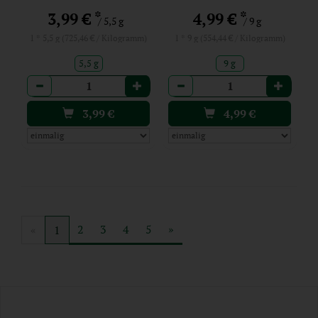
*
*
3,99 €
4,99 €
/ 5,5 g
/ 9 g
1 * 5,5 g (725,46 € / Kilogramm)
1 * 9 g (554,44 € / Kilogramm)
5,5 g
9 g
Anzahl
Anzahl
3,99
€
4,99
€
2
3
4
5
»
«
1