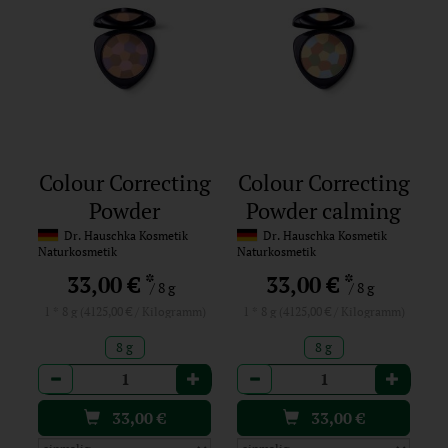
Colour Correcting
Colour Correcting
Powder
Powder calming
activating 01
02
Dr. Hauschka Kosmetik
Dr. Hauschka Kosmetik
Naturkosmetik
Naturkosmetik
*
*
33,00 €
33,00 €
/ 8 g
/ 8 g
1 * 8 g (4125,00 € / Kilogramm)
1 * 8 g (4125,00 € / Kilogramm)
8 g
8 g
Anzahl
Anzahl
33,00
€
33,00
€