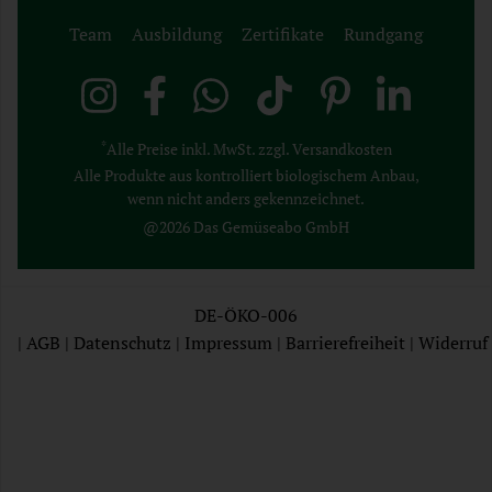
Team
Ausbildung
Zertifikate
Rundgang
*
Alle Preise inkl. MwSt. zzgl. Versandkosten
Alle Produkte aus kontrolliert biologischem Anbau,
wenn nicht anders gekennzeichnet.
@2026 Das Gemüseabo GmbH
DE-ÖKO-006
|
AGB
|
Datenschutz
|
Impressum
|
Barrierefreiheit
|
Widerruf
AGB
Datenschutz
Impressum