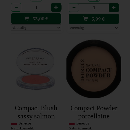
Anzahl
Anzahl
33,00
€
3,99
€
Compact Blush
Compact Powder
sassy salmon
porcellaine
Benecos
Benecos
Naturkosmetik
Naturkosmetik