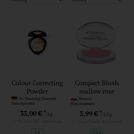
Colour Correcting
Compact Blush
Powder
mallow rose
translucent 00
Dr. Hauschka Kosmetik
Benecos
Naturkosmetik
Naturkosmetik
*
33,00 €
*
3,99 €
/ 8 g
/ 5,5 g
1 * 8 g (4125,00 € / Kilogramm)
1 * 5,5 g (725,46 € / Kilogramm)
8 g
5,5 g