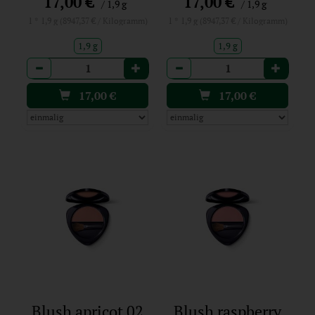
*
*
17,00 €
17,00 €
/ 1,9 g
/ 1,9 g
1 * 1,9 g (8947,37 € / Kilogramm)
1 * 1,9 g (8947,37 € / Kilogramm)
1,9 g
1,9 g
Anzahl
Anzahl
17,00
€
17,00
€
Blush apricot 02
Blush raspberry