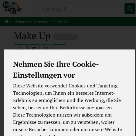
Produkt
dekorative Kosmetik
Make Up
Make Up
70 von 5501
12
Nehmen Sie Ihre Cookie-
Concealer, Foundation, Cream
35
Einstellungen vor
Puder
15
Diese Website verwendet Cookies und Targeting
Rouge, Bronzer, Highlighter
Technologien, um Ihnen ein besseres Internet-
20
Erlebnis zu ermöglichen und die Werbung, die Sie
sehen, besser an Ihre Bedürfnisse anzupassen.
Diese Technologien nutzen wir außerdem um
Ergebnisse zu messen, um zu verstehen, woher
unsere Besucher kommen oder um unsere Website
Hersteller
Ernährung