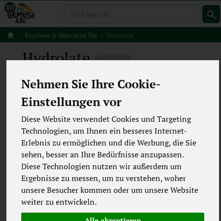
Produkt
Räuchern & Ätherische Öle
Hydrolate
Hydrolate
7 von 5495
Nehmen Sie Ihre Cookie-
12
Einstellungen vor
Diese Website verwendet Cookies und Targeting
Hersteller
Ernährung
Technologien, um Ihnen ein besseres Internet-
Erlebnis zu ermöglichen und die Werbung, die Sie
Allergene
Merkmale
sehen, besser an Ihre Bedürfnisse anzupassen.
Diese Technologien nutzen wir außerdem um
Ergebnisse zu messen, um zu verstehen, woher
unsere Besucher kommen oder um unsere Website
weiter zu entwickeln.
Alle akzeptieren