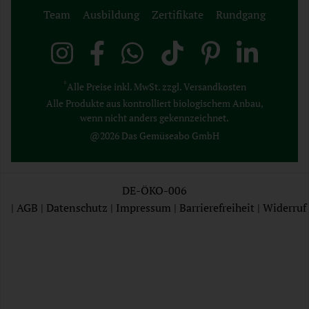
Team
Ausbildung
Zertifikate
Rundgang
*
Alle Preise inkl. MwSt. zzgl. Versandkosten
Alle Produkte aus kontrolliert biologischem Anbau,
wenn nicht anders gekennzeichnet.
@2026 Das Gemüseabo GmbH
DE-ÖKO-006
|
AGB
|
Datenschutz
|
Impressum
|
Barrierefreiheit
|
Widerruf
AGB
Datenschutz
Impressum