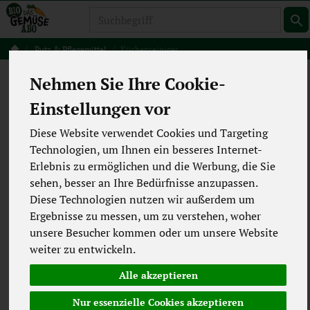
Produkt
Putz & Pflegemittel
Küchenreiniger
Küchenreiniger
Nehmen Sie Ihre Cookie-
2 von 5501
Einstellungen vor
12
Diese Website verwendet Cookies und Targeting
Technologien, um Ihnen ein besseres Internet-
Erlebnis zu ermöglichen und die Werbung, die Sie
Hersteller
Ernährung
sehen, besser an Ihre Bedürfnisse anzupassen.
Diese Technologien nutzen wir außerdem um
Allergene
Merkmale
Ergebnisse zu messen, um zu verstehen, woher
unsere Besucher kommen oder um unsere Website
weiter zu entwickeln.
Alle akzeptieren
Nur essenzielle Cookies akzeptieren