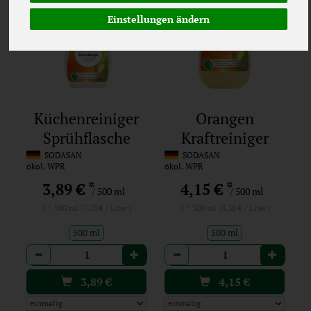
Einstellungen ändern
Küchenreiniger
Orangen
Sprühflasche
Kraftreiniger
SODASAN
SODASAN
ökol. WPR
ökol. WPR
*
*
3,89 €
4,15 €
/ 500 ml
/ 500 ml
1 * 500 ml (7,78 € / Liter)
1 * 500 ml (8,30 € / Liter)
500 ml
500 ml
Anzahl
Anzahl
3,89
€
4,15
€