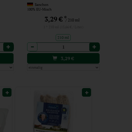
Sanchon
100% EU-Misch
*
3,29 €
/ 210 ml
1 * 210 ml (15,66 € / Liter)
210 ml
Anzahl
3,29
€