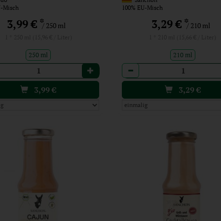
-Misch
100% EU-Misch
*
*
3,99 €
3,29 €
/ 250 ml
/ 210 ml
1 * 250 ml (15,96 € / Liter)
1 * 210 ml (15,66 € / Liter)
250 ml
210 ml
l
Anzahl
3,99
€
3,29
€