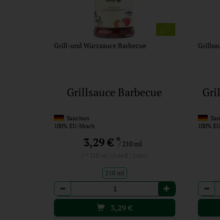
Grill-und Würzsauce Barbecue
Grillsa
Grillsauce Barbecue
Gri
Sanchon
San
100% EU-Misch
100% EU
*
3,29 €
/ 210 ml
1 * 210 ml (15,66 € / Liter)
210 ml
Anzahl
Anzah
3,29
€