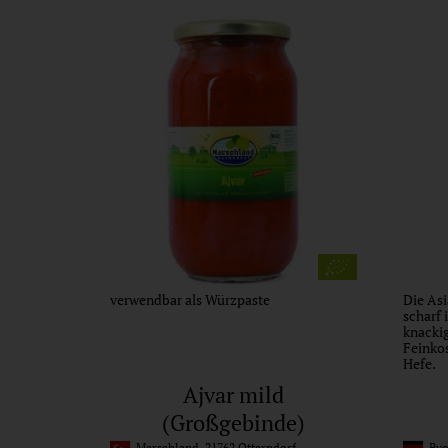
verwendbar als Würzpaste
Die Asi
scharf
knackig
Feinkos
Hefe.
Ajvar mild
(Großgebinde)
Marschland, 21762 Otterndorf
Byo