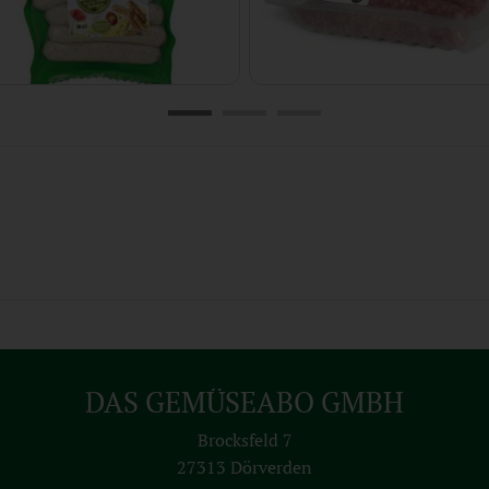
Delikatess Bratwürstchen Superwurst (9 Stück)
4,99 €
30,90 €
*
*
27,72 € / Kilogramm
DAS GEMÜSEABO GMBH
Brocksfeld 7
27313 Dörverden