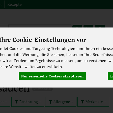
er
Rezepte
Produkt
hre Cookie-Einstellungen vor
Fleisch aus der Region
Spezialitäten
Abverkauf
Bioki
ndet Cookies und Targeting Technologien, um Ihnen ein besser
ekühltes
Backwaren
Getränke
Pflege & Kosmetik
chen und die Werbung, die Sie sehen, besser an Ihre Bedürfniss
n wir außerdem um Ergebnisse zu messen, um zu verstehen, wo
Laktosefrei
Großgebinde
ere Website weiter zu entwickeln.
aucen, Würzsaucen
Nur essenzielle Cookies akzeptieren
E
zsaucen
26 von 5495
ler
Ernährung
Allergene
Merkmale