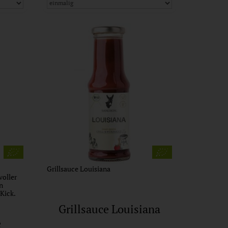
Grillsauce Louisiana
oller
n
Kick.
Grillsauce Louisiana
e