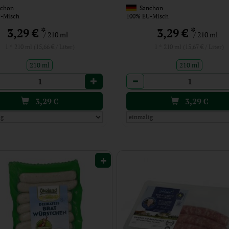
chon
Sanchon
-Misch
100% EU-Misch
*
*
3,29 €
3,29 €
/ 210 ml
/ 210 ml
1 * 210 ml (15,66 € / Liter)
1 * 210 ml (15,67 € / Liter)
210 ml
210 ml
l
Anzahl
3,29
€
3,29
€