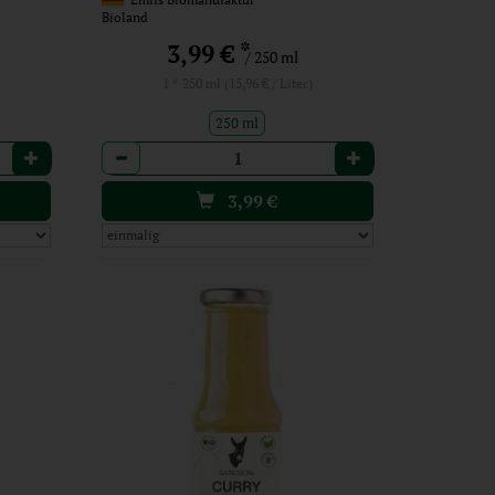
Bioland
*
3,99 €
/ 250 ml
1 * 250 ml (15,96 € / Liter)
250 ml
Anzahl
3,99
€