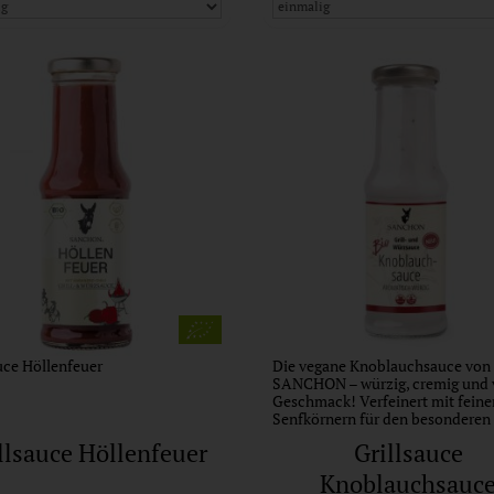
uce Höllenfeuer
Die vegane Knoblauchsauce von
SANCHON – würzig, cremig und v
Geschmack! Verfeinert mit feine
Senfkörnern für den besonderen 
llsauce Höllenfeuer
Grillsauce
Knoblauchsauc