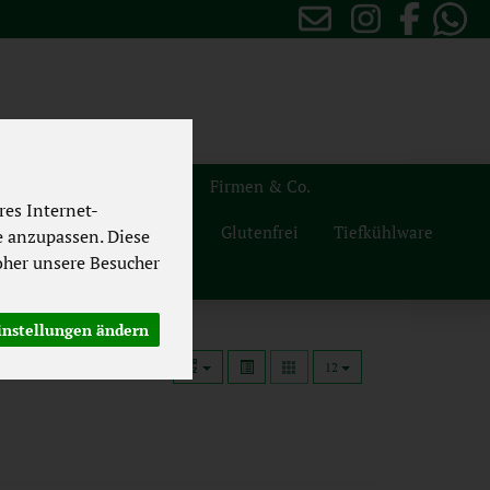
sten
Themenwelten
Firmen & Co.
es Internet-
Naturdrogerie
Vegan
Glutenfrei
Tiefkühlware
e anzupassen. Diese
her unsere Besucher
instellungen ändern
12