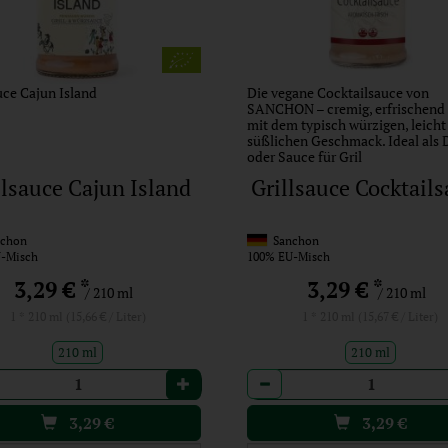
uce Cajun Island
Die vegane Cocktailsauce von
SANCHON – cremig, erfrischend
mit dem typisch würzigen, leicht
süßlichen Geschmack. Ideal als 
oder Sauce für Gril
llsauce Cajun Island
Grillsauce Cocktail
chon
Sanchon
-Misch
100% EU-Misch
*
*
3,29 €
3,29 €
/ 210 ml
/ 210 ml
1 * 210 ml (15,66 € / Liter)
1 * 210 ml (15,67 € / Liter)
210 ml
210 ml
l
Anzahl
3,29
€
3,29
€