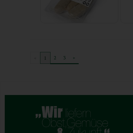
Geflügel Bratwürstchen (9 Stück)
Rostbratwurst 3 Stück
6,79 €
*
27,72 € / Kilogramm
28,29 € / Kilogramm
2
3
»
«
1