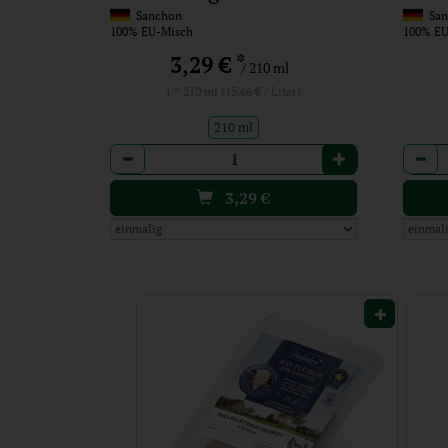
Sanchon
San
100% EU-Misch
100% EU
*
3,29 €
/ 210 ml
1 * 210 ml (15,66 € / Liter)
210 ml
Anzahl
Anzah
3,29
€