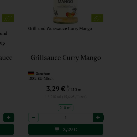
Grill-und Würzsauce Curry Mango
 und
Dip
sauce
Grillsauce Curry Mango
Sanchon
100% EU-Misch
*
3,29 €
/ 210 ml
1 * 210 ml (15,66 € / Liter)
210 ml
Anzahl
3,29
€