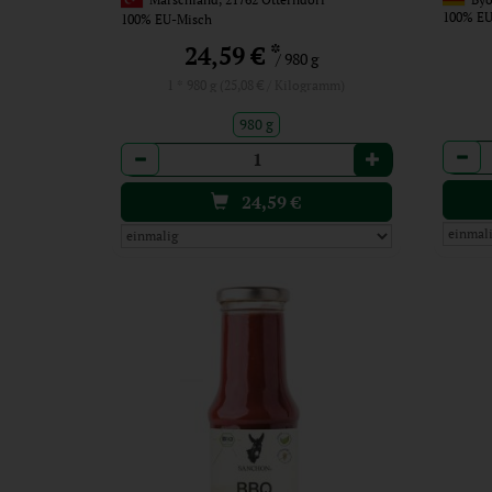
100% EU
100% EU-Misch
*
24,59 €
/ 980 g
1 * 980 g (25,08 € / Kilogramm)
980 g
Anzah
Anzahl
24,59
€