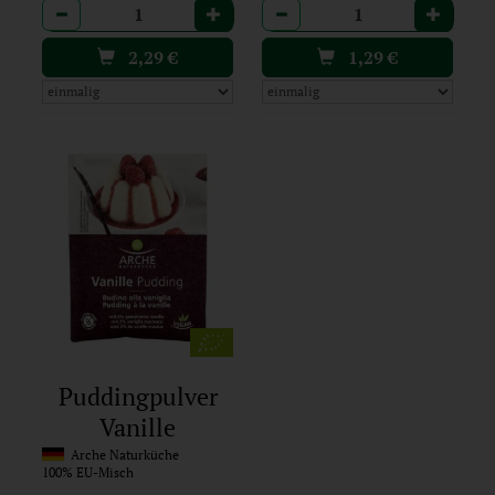
Anzahl
Anzahl
2,29
€
1,29
€
Puddingpulver
Vanille
Arche Naturküche
100% EU-Misch