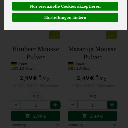
Nur essenzielle Cookies akzeptieren
Einstellungen ändern
Himbeer Mousse
Maracuja Mousse
Pulver
Pulver
Agava
Agava
100% EU-Misch
100% EU-Misch
*
*
2,99 €
2,49 €
/ 50 g
/ 50 g
1 * 50 g (59,80 € / Kilogramm)
1 * 50 g (49,80 € / Kilogramm)
50 g
50 g
Anzahl
Anzahl
2,99
€
2,49
€