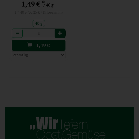
*
1,49 €
/ 40 g
1 * 40 g (37,25 € / Kilogramm)
40 g
Anzahl
1,49
€