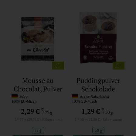
Mousse au
Puddingpulver
Chocolat, Pulver
Schokolade
Sobo
Arche Naturküche
100% EU-Misch
100% EU-Misch
*
*
2,29 €
1,29 €
/ 77 g
/ 50 g
1 * 77 g (29,74 € / Kilogramm)
1 * 50 g (25,80 € / Kilogramm)
77 g
50 g