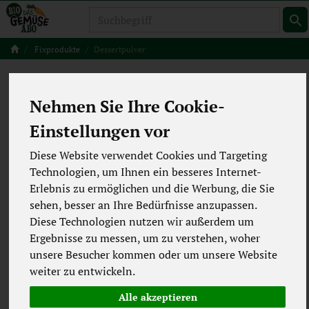
Produkt
Fixprodukte
Dessertpulver
Dessertpulver
5 von 5493
Nehmen Sie Ihre Cookie-
12
Einstellungen vor
Diese Website verwendet Cookies und Targeting
Technologien, um Ihnen ein besseres Internet-
Hersteller
Ernährung
Erlebnis zu ermöglichen und die Werbung, die Sie
sehen, besser an Ihre Bedürfnisse anzupassen.
Allergene
Merkmale
Diese Technologien nutzen wir außerdem um
Ergebnisse zu messen, um zu verstehen, woher
unsere Besucher kommen oder um unsere Website
weiter zu entwickeln.
Alle akzeptieren