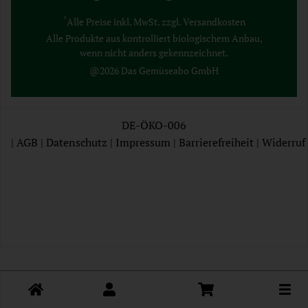
*
Alle Preise inkl. MwSt. zzgl. Versandkosten
Alle Produkte aus kontrolliert biologischem Anbau,
wenn nicht anders gekennzeichnet.
@2026 Das Gemüseabo GmbH
DE-ÖKO-006
|
AGB
|
Datenschutz
|
Impressum
|
Barrierefreiheit
|
Widerruf
AGB
Datenschutz
Impressum
Toggle cart