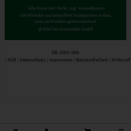
*
Alle Preise inkl. MwSt. zzgl. Versandkosten
Alle Produkte aus kontrolliert biologischem Anbau,
wenn nicht anders gekennzeichnet.
@2026 Das Gemüseabo GmbH
DE-ÖKO-006
|
AGB
|
Datenschutz
|
Impressum
|
Barrierefreiheit
|
Widerruf
AGB
Datenschutz
Impressum