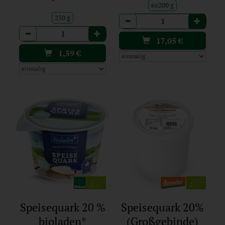
6x200 g
250 g
Anzahl
Anzahl
17,05
€
1,59
€
Speisequark 20 %
Speisequark 20%
bioladen*
(Großgebinde)