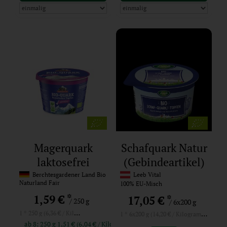
Magerquark
Schafquark Natur
laktosefrei
(Gebindeartikel)
Berchtesgardener Land Bio
Leeb Vital
Naturland Fair
100% EU-Misch
*
1,59 €
*
17,05 €
/ 250 g
/ 6x200 g
1 * 250 g (6,36 € / Kilogramm)
1 * 6x200 g (14,20 € / Kilogramm)
ab 8: 250 g 1,51 € (6,04 € / Kilogramm)