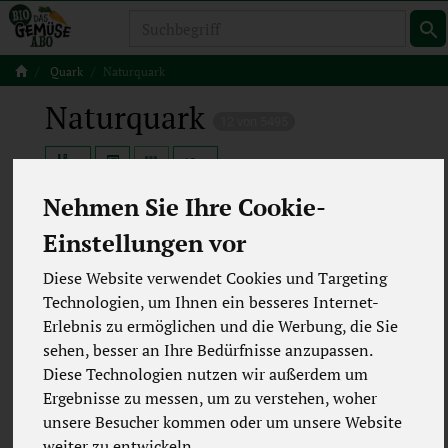
Produkt
Quark
Naturquark
Naturquark
12 von 5495
12
Nehmen Sie Ihre Cookie-
Einstellungen vor
Hersteller
Ernährung
Diese Website verwendet Cookies und Targeting
Allergene
Technologien, um Ihnen ein besseres Internet-
Erlebnis zu ermöglichen und die Werbung, die Sie
sehen, besser an Ihre Bedürfnisse anzupassen.
Diese Technologien nutzen wir außerdem um
Ergebnisse zu messen, um zu verstehen, woher
unsere Besucher kommen oder um unsere Website
weiter zu entwickeln.