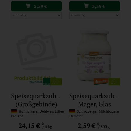
2,59
€
3,39
€
Speisequarkzubereitung
Speisequarkzubereit
(Großgebinde)
Mager, Glas
Hofmolkerei Dehlwes, Lilienthal
Schrozberger Milchbauern
Bioland
Demeter
*
*
24,15 €
2,59 €
/ 5 kg
/ 500 g