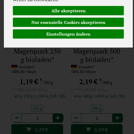
Alle akzeptieren
Nur essenzielle Cookies akzeptieren
Einstellungen ändern
Magerquark 250
Magerquark 500
g bioladen*
g bioladen*
bioladen*
bioladen*
100% EU-Misch
100% EU-Misch
*
*
1,19 €
2,19 €
/ 250 g
/ 500 g
1 * 250 g (4,76 € / Kilogramm)
1 * 500 g (4,38 € / Kilogramm)
ab 6: 250 g 1,13 € (4,52 € / Kilogramm)
ab 6: 500 g 2,08 € (4,16 € / Ki
250 g
500 g
Anzahl
Anzahl
1,19
€
2,19
€