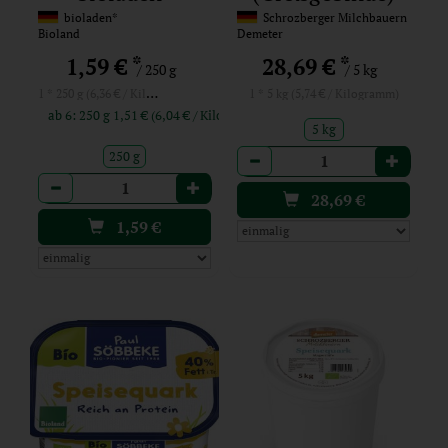
bioladen*
Schrozberger Milchbauern
Bioland
Demeter
*
*
1,59 €
28,69 €
/ 250 g
/ 5 kg
1 * 250 g (6,36 € / Kilogramm)
1 * 5 kg (5,74 € / Kilogramm)
ab 6: 250 g 1,51 € (6,04 € / Kilogramm)
5 kg
Anzahl
250 g
Anzahl
28,69
€
1,59
€