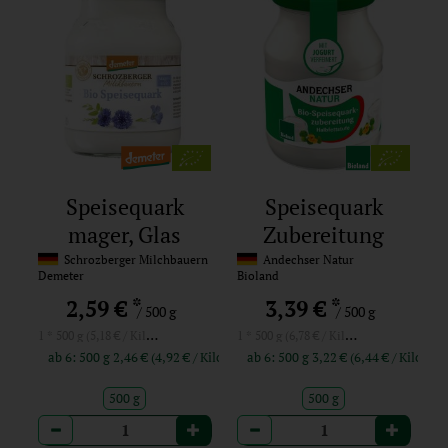
Speisequark
Speisequark
mager, Glas
Zubereitung
20%, Glas
Schrozberger Milchbauern
Andechser Natur
Demeter
Bioland
*
*
2,59 €
3,39 €
/ 500 g
/ 500 g
1 * 500 g (5,18 € / Kilogramm)
1 * 500 g (6,78 € / Kilogramm)
ab 6: 500 g 2,46 € (4,92 € / Kilogramm)
ab 6: 500 g 3,22 € (6,44 € / Ki
500 g
500 g
Anzahl
Anzahl