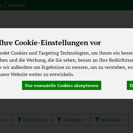
er
Rezepte
Produkt
hre Cookie-Einstellungen vor
Fleisch aus der Region
Spezialitäten
Abverkauf
Bioki
ndet Cookies und Targeting Technologien, um Ihnen ein besser
chen und die Werbung, die Sie sehen, besser an Ihre Bedürfniss
ekühltes
Backwaren
Getränke
Pflege & Kosmetik
n wir außerdem um Ergebnisse zu messen, um zu verstehen, wo
ere Website weiter zu entwickeln.
Laktosefrei
Großgebinde
Nur essenzielle Cookies akzeptieren
E
ler
Ernährung
Allergene
Merkmale