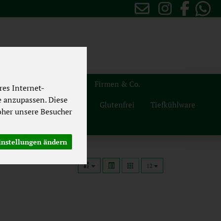
sten
Themenwelten
Firmen & Co.
es Internet-
e anzupassen. Diese
Naturdrogerie
Vegan
Glutenfrei
Tiefkühlware
her unsere Besucher
instellungen ändern
12