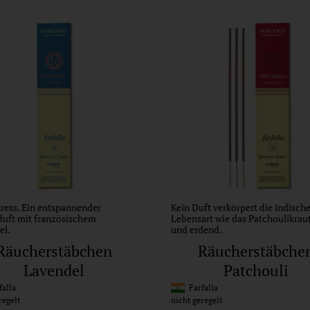
ress. Ein entspannender
Kein Duft verkörpert die indisch
duft mit französischem
Lebensart wie das Patchoulikraut
el.
und erdend.
Räucherstäbchen
Räucherstäbche
Lavendel
Patchouli
alla
Farfalla
regelt
nicht geregelt