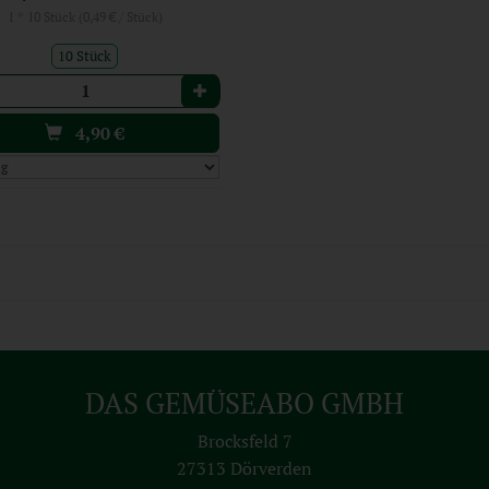
1 * 10 Stück (0,49 € / Stück)
10 Stück
l
4,90
€
DAS GEMÜSEABO GMBH
Brocksfeld 7
27313 Dörverden