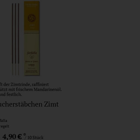
t der Zimtrinde, raffiniert
ützt mit frischem Mandarinenöl.
d festlich.
ucherstäbchen Zimt
alla
regelt
*
4,90 €
/ 10 Stück