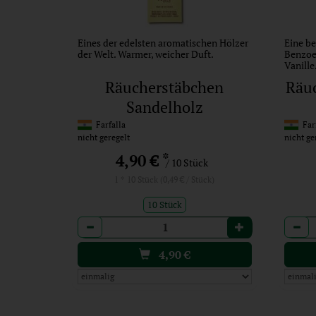
Eines der edelsten aromatischen Hölzer
Eine b
der Welt. Warmer, weicher Duft.
Benzoeh
Vanille
Räucherstäbchen
Räuc
Sandelholz
Farfalla
Farf
nicht geregelt
nicht ge
*
4,90 €
/ 10 Stück
1 * 10 Stück (0,49 € / Stück)
10 Stück
Anzahl
Anzah
4,90
€