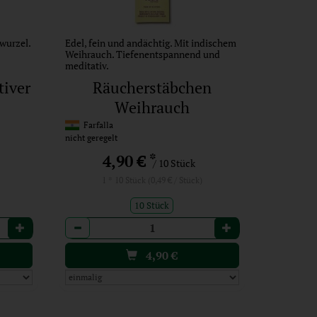
wurzel.
Edel, fein und andächtig. Mit indischem
Weihrauch. Tiefenentspannend und
meditativ.
tiver
Räucherstäbchen
Weihrauch
Farfalla
nicht geregelt
*
4,90 €
/ 10 Stück
1 * 10 Stück (0,49 € / Stück)
10 Stück
Anzahl
4,90
€