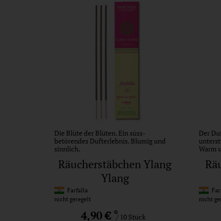
Die Blüte der Blüten. Ein süss-
Der Duf
betörendes Dufterlebnis. Blumig und
unterst
sinnlich.
Warm un
Räucherstäbchen Ylang
Rä
Ylang
Farfalla
Farf
nicht geregelt
nicht ge
*
4,90 €
/ 10 Stück