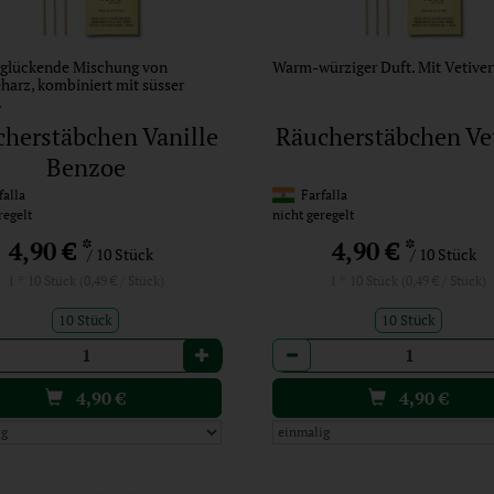
eglückende Mischung von
Warm-würziger Duft. Mit Vetiver
arz, kombiniert mit süsser
.
herstäbchen Vanille
Räucherstäbchen Ve
Benzoe
alla
Farfalla
regelt
nicht geregelt
*
*
4,90 €
4,90 €
/ 10 Stück
/ 10 Stück
1 * 10 Stück (0,49 € / Stück)
1 * 10 Stück (0,49 € / Stück)
10 Stück
10 Stück
l
Anzahl
4,90
€
4,90
€