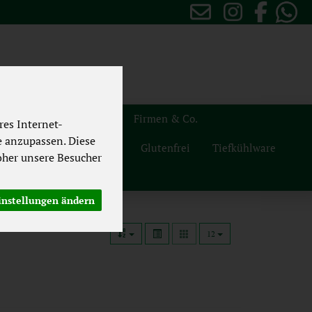
sten
Themenwelten
Firmen & Co.
es Internet-
e anzupassen. Diese
Naturdrogerie
Vegan
Glutenfrei
Tiefkühlware
her unsere Besucher
instellungen ändern
12