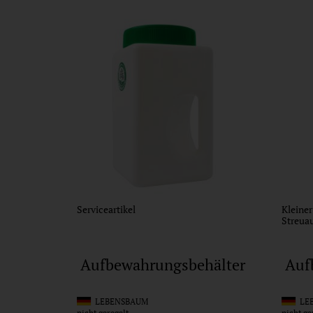
Serviceartikel
Kleine
Streuau
Aufbewahrungsbehälter
Auf
LEBENSBAUM
LEB
nicht geregelt
nicht ge