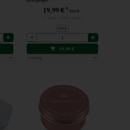
nicht geregelt
*
19,99 €
/ Stück
1 * Stück (19,99 € / Stück)
Stück
Anzahl
19,99
€