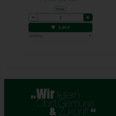
Stück
Anzahl
5,09
€