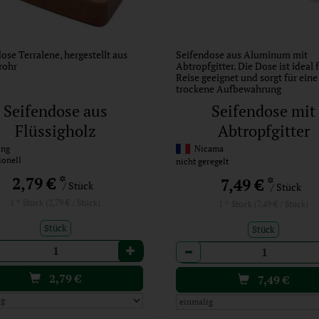
ose Terralene, hergestellt aus
Seifendose aus Aluminum mit
rohr
Abtropfgitter. Die Dose ist ideal 
Reise geeignet und sorgt für eine
trockene Aufbewahrung
Seifendose aus
Seifendose mit
Flüssigholz
Abtropfgitter
ing
Nicama
ionell
nicht geregelt
*
2,79 €
*
7,49 €
/ Stück
/ Stück
1 * Stück (2,79 € / Stück)
1 * Stück (7,49 € / Stück)
Stück
Stück
l
Anzahl
2,79
€
7,49
€