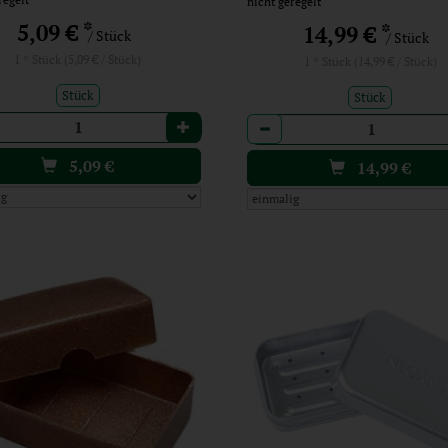
nicht geregelt
*
5,09 €
*
14,99 €
/ Stück
/ Stück
1 * Stück (5,09 € / Stück)
1 * Stück (14,99 € / Stück)
Stück
Stück
l
Anzahl
5,09
€
14,99
€