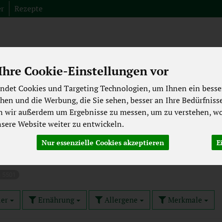
er
Rezepte
Produkt
hre Cookie-Einstellungen vor
Fleisch aus der Region
Spezialitäten
Abverkauf
Bioki
ndet Cookies und Targeting Technologien, um Ihnen ein besser
chen und die Werbung, die Sie sehen, besser an Ihre Bedürfniss
ekühltes
Backwaren
Getränke
Pflege & Kosmetik
n wir außerdem um Ergebnisse zu messen, um zu verstehen, wo
ere Website weiter zu entwickeln.
Laktosefrei
Großgebinde
Nur essenzielle Cookies akzeptieren
E
n 5501
ler
Ernährung
Allergene
Merkmale