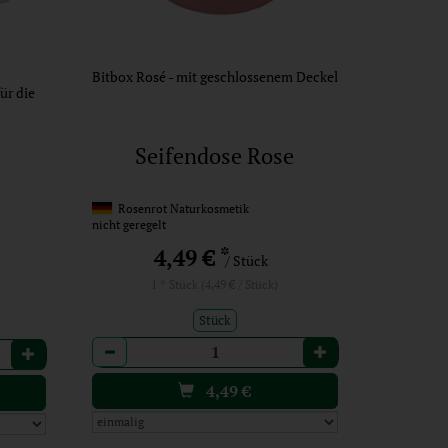
Bitbox Rosé - mit geschlossenem Deckel
für die
Seifendose Rose
Rosenrot Naturkosmetik
nicht geregelt
*
4,49 €
/ Stück
1 * Stück (4,49 € / Stück)
Stück
Anzahl
4,49
€