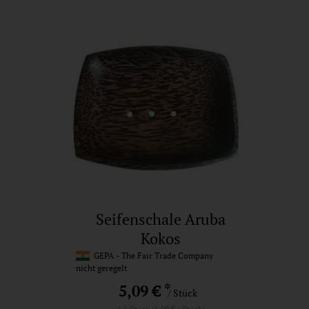
Seifenschale Aruba
Kokos
GEPA - The Fair Trade Company
nicht geregelt
*
5,09 €
/ Stück
1 * Stück (5,09 € / Stück)