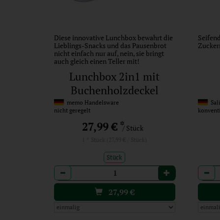
Diese innovative Lunchbox bewahrt die
Seifend
Lieblings-Snacks und das Pausenbrot
Zucker
nicht einfach nur auf, nein, sie bringt
auch gleich einen Teller mit!
Lunchbox 2in1 mit
Buchenholzdeckel
memo Handelsware
Sal
nicht geregelt
konvent
*
27,99 €
/ Stück
1 * Stück (27,99 € / Stück)
Stück
Anzahl
Anzah
27,99
€