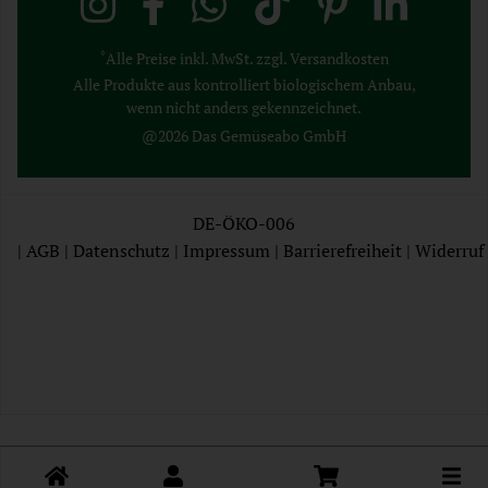
*
Alle Preise inkl. MwSt. zzgl. Versandkosten
Alle Produkte aus kontrolliert biologischem Anbau,
wenn nicht anders gekennzeichnet.
@2026 Das Gemüseabo GmbH
DE-ÖKO-006
|
AGB
|
Datenschutz
|
Impressum
|
Barrierefreiheit
|
Widerruf
AGB
Datenschutz
Impressum
Toggle cart