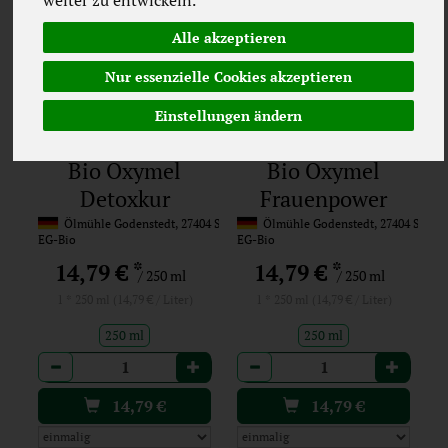
Alle akzeptieren
Nur essenzielle Cookies akzeptieren
Einstellungen ändern
Bio Oxymel
Bio Oxymel
Detoxkur
Frauenpower
Ölmühle Godenstedt, 27404 Seedorf
Ölmühle Godenstedt, 27404 Seedo
EG-Bio
EG-Bio
*
*
14,79 €
14,79 €
/ 250 ml
/ 250 ml
1 * 250 ml (14,79 € / Liter)
1 * 250 ml (14,79 € / Liter)
250 ml
250 ml
Anzahl
Anzahl
14,79
€
14,79
€