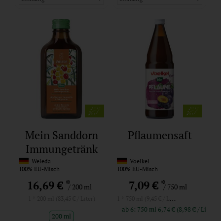
Mein Sanddorn
Pflaumensaft
Immungetränk
Weleda
Voelkel
100% EU-Misch
100% EU-Misch
*
*
16,69 €
7,09 €
/ 200 ml
/ 750 ml
1 * 750 ml (9,45 € / Liter)
1 * 200 ml (83,45 € / Liter)
ab 6: 750 ml 6,74 € (8,98 € / Liter)
200 ml