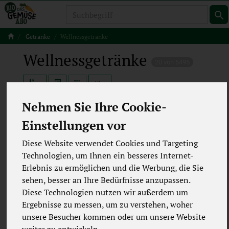
Produkt
Getränke
Wellnessgetränke
Wellnessgetränke
20 von 5495
12
Nehmen Sie Ihre Cookie-
Einstellungen vor
Hersteller
Ernährung
Diese Website verwendet Cookies und Targeting
Allergene
Merkmale
Technologien, um Ihnen ein besseres Internet-
Erlebnis zu ermöglichen und die Werbung, die Sie
sehen, besser an Ihre Bedürfnisse anzupassen.
Diese Technologien nutzen wir außerdem um
Ergebnisse zu messen, um zu verstehen, woher
unsere Besucher kommen oder um unsere Website
weiter zu entwickeln.