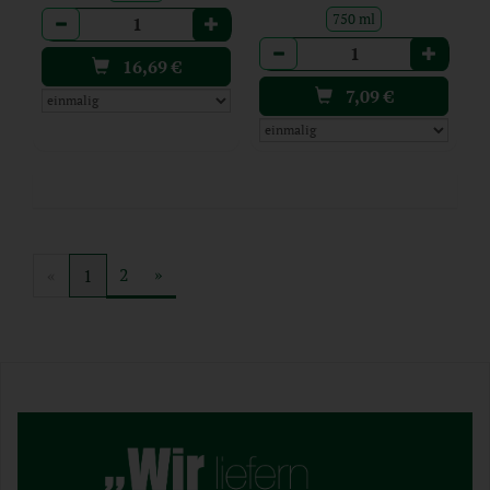
Anzahl
750 ml
Anzahl
16,69
€
7,09
€
2
»
«
1