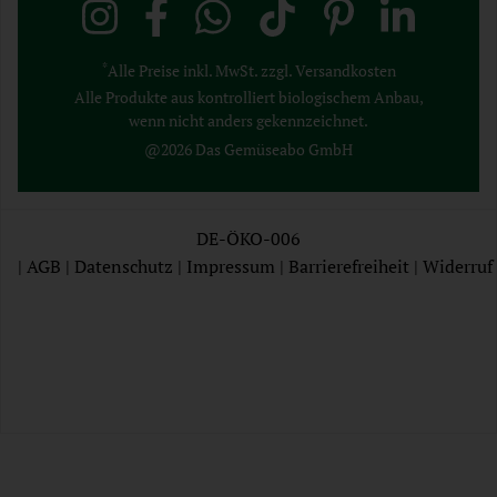
*
Alle Preise inkl. MwSt. zzgl. Versandkosten
Alle Produkte aus kontrolliert biologischem Anbau,
wenn nicht anders gekennzeichnet.
@2026 Das Gemüseabo GmbH
DE-ÖKO-006
|
AGB
|
Datenschutz
|
Impressum
|
Barrierefreiheit
|
Widerruf
AGB
Datenschutz
Impressum