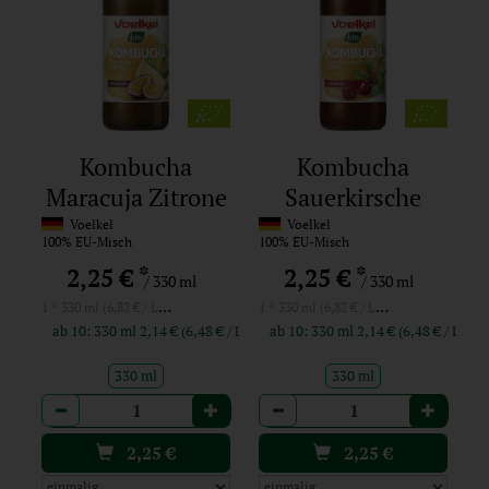
Kombucha
Kombucha
Maracuja Zitrone
Sauerkirsche
Minze
Voelkel
Voelkel
100% EU-Misch
100% EU-Misch
*
*
2,25 €
2,25 €
/ 330 ml
/ 330 ml
1 * 330 ml (6,82 € / Liter)
1 * 330 ml (6,82 € / Liter)
ab 10: 330 ml 2,14 € (6,48 € / Liter)
ab 10: 330 ml 2,14 € (6,48 € / Liter
330 ml
330 ml
Anzahl
Anzahl
2,25
€
2,25
€