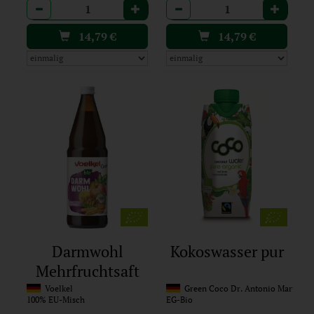
Anzahl
Anzahl
14,79
€
14,79
€
Darmwohl
Kokoswasser pur
Mehrfruchtsaft
Voelkel
Green Coco Dr. Antonio Martins
100% EU-Misch
EG-Bio