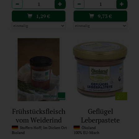
Anzahl
Anzahl
1,29
€
9,73
€
Frühstücksfleisch
Geflügel
vom Weiderind
Leberpastete
(Gebindeartikel)
Stoffers Hoff; Im Dicken Ort 22, 27283 Verden-Eitze
Ökoland
Bioland
100% EU-Misch