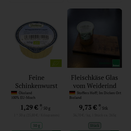
Feine
Fleischkäse Glas
Schinkenwurst
vom Weiderind
Mini
Ökoland
Stoffers Hoff; Im Dicken Ort 22, 2
100% EU-Misch
Bioland
*
*
1,29 €
9,73 €
/ 50 g
/ Stk
1 * 50 g (25,80 € / Kilogramm)
36,70 € / kg, 1 Stück ca. 265g
50 g
Stück