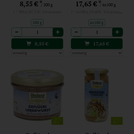
*
*
8,55 €
17,65 €
/ 200 g
/ 6x100 g
1 * 6x100 g (29,40 € / Kilogramm)
1 * 200 g (42,75 € / Kilogramm)
200 g
6x100 g
Anzahl
Anzahl
8,55
€
17,65
€