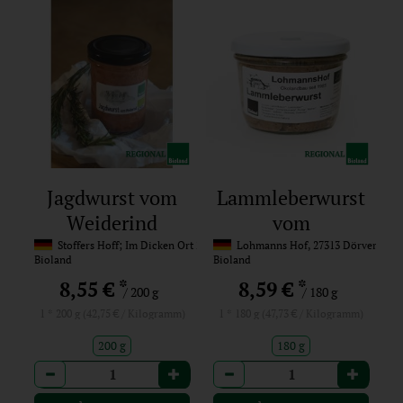
Jagdwurst vom
Lammleberwurst
Weiderind
vom
Rauhwolligen
Stoffers Hoff; Im Dicken Ort 22, 27283 Verden-Eitze
Lohmanns Hof, 27313 Dörverden
Bioland
Bioland
Pommerschen
*
*
8,55 €
8,59 €
/ 200 g
/ 180 g
Landschaf
1 * 200 g (42,75 € / Kilogramm)
1 * 180 g (47,73 € / Kilogramm)
200 g
180 g
Anzahl
Anzahl