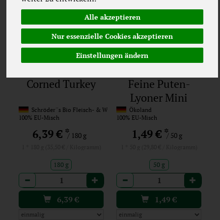
Alle akzeptieren
Nur essenzielle Cookies akzeptieren
Einstellungen ändern
Corned Turkey
Feine Puten-
Lyoner Mini
Schröder''s Bio Fleisch- & Wurst
Ökoland
100% EU-Misch
100% EU-Misch
*
*
6,39 €
1,49 €
/ 180 g
/ 50 g
1 * 180 g (35,50 € / Kilogramm)
1 * 50 g (29,80 € / Kilogramm)
180 g
50 g
Anzahl
Anzahl
6,39
€
1,49
€