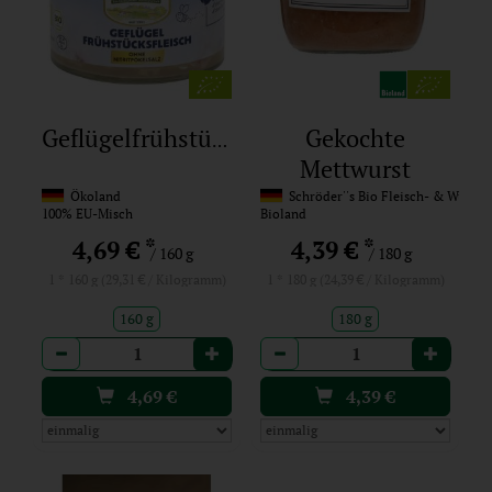
Gekochte
Geflügelfrühstücksfleisch
Mettwurst
Ökoland
Schröder''s Bio Fleisch- & Wurst
100% EU-Misch
Bioland
*
*
4,69 €
4,39 €
/ 160 g
/ 180 g
1 * 160 g (29,31 € / Kilogramm)
1 * 180 g (24,39 € / Kilogramm)
160 g
180 g
Anzahl
Anzahl
4,69
€
4,39
€