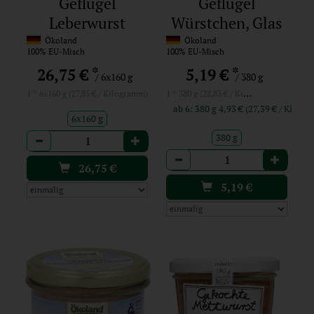
Geflügel
Geflügel
Leberwurst
Würstchen, Glas
(Gebindeartikel)
Ökoland
Ökoland
100% EU-Misch
100% EU-Misch
*
*
26,75 €
5,19 €
/ 6x160 g
/ 380 g
1 * 380 g (28,83 € / Kilogramm)
1 * 6x160 g (27,85 € / Kilogramm)
ab 6: 380 g 4,93 € (27,39 € / K
6x160 g
Anzahl
380 g
Anzahl
26,75
€
5,19
€