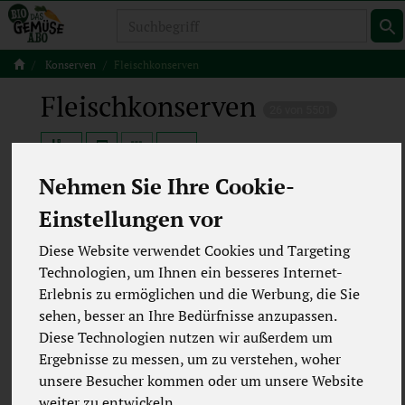
Produkt
Konserven
Fleischkonserven
Fleischkonserven
26 von 5501
12
Nehmen Sie Ihre Cookie-
Einstellungen vor
Hersteller
Ernährung
Diese Website verwendet Cookies und Targeting
Technologien, um Ihnen ein besseres Internet-
Allergene
Merkmale
Erlebnis zu ermöglichen und die Werbung, die Sie
sehen, besser an Ihre Bedürfnisse anzupassen.
Diese Technologien nutzen wir außerdem um
Ergebnisse zu messen, um zu verstehen, woher
unsere Besucher kommen oder um unsere Website
weiter zu entwickeln.