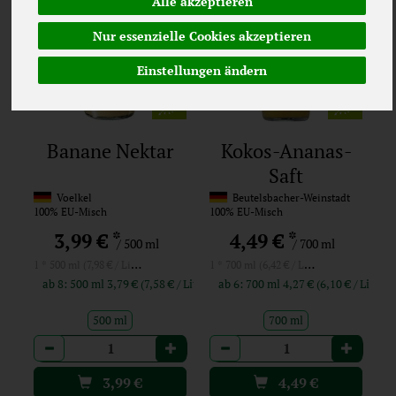
Alle akzeptieren
Nur essenzielle Cookies akzeptieren
Einstellungen ändern
Banane Nektar
Kokos-Ananas-
Saft
Voelkel
Beutelsbacher-Weinstadt
100% EU-Misch
100% EU-Misch
*
*
3,99 €
4,49 €
/ 500 ml
/ 700 ml
1 * 500 ml (7,98 € / Liter)
1 * 700 ml (6,42 € / Liter)
ab 8: 500 ml 3,79 € (7,58 € / Liter)
ab 6: 700 ml 4,27 € (6,10 € / Liter)
500 ml
700 ml
Anzahl
Anzahl
3,99
€
4,49
€