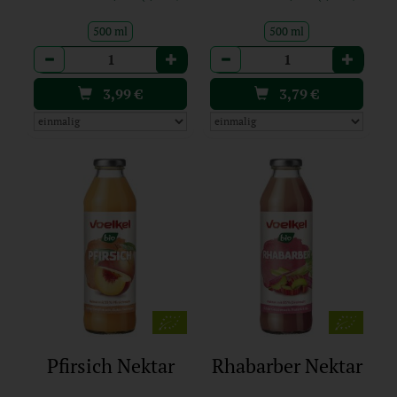
500 ml
500 ml
Anzahl
Anzahl
3,99
€
3,79
€
Pfirsich Nektar
Rhabarber Nektar