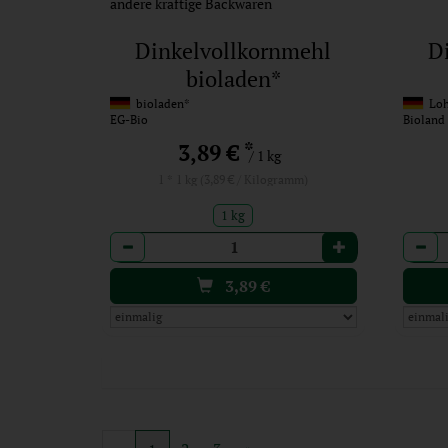
andere kräftige Backwaren
Dinkelvollkornmehl
D
bioladen*
bioladen*
Lohm
EG-Bio
Bioland
*
3,89 €
/ 1 kg
1 * 1 kg (3,89 € / Kilogramm)
1 kg
Anzahl
Anzah
3,89
€