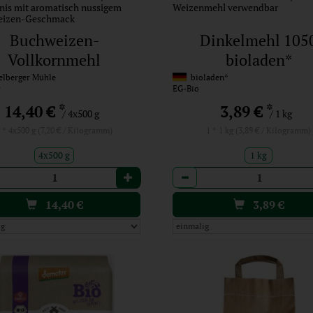
nis mit aromatisch nussigem
Weizenmehl verwendbar
eizen-Geschmack
Buchweizen-
Dinkelmehl 105
Vollkornmehl
bioladen*
(Gebindeartikel)
lberger Mühle
bioladen*
r
EG-Bio
*
*
14,40 €
3,89 €
/ 4x500 g
/ 1 kg
 * 4x500 g (7,20 € / Kilogramm)
1 * 1 kg (3,89 € / Kilogramm)
4x500 g
1 kg
l
Anzahl
14,40
€
3,89
€