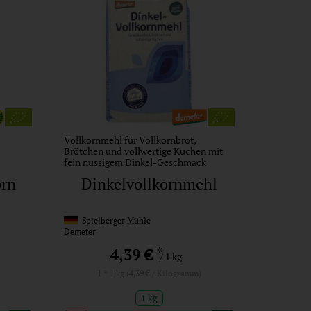
Vollkornmehl für Vollkornbrot,
Brötchen und vollwertige Kuchen mit
fein nussigem Dinkel-Geschmack
orn
Dinkelvollkornmehl
Spielberger Mühle
Demeter
*
4,39 €
/ 1 kg
1 * 1 kg (4,39 € / Kilogramm)
1 kg