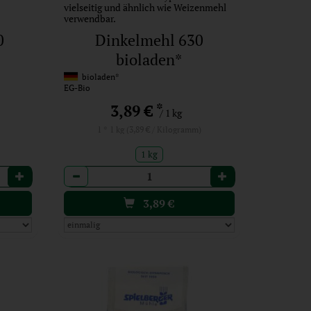
vielseitig und ähnlich wie Weizenmehl
verwendbar.
0
Dinkelmehl 630
bioladen*
bioladen*
EG-Bio
*
3,89 €
/ 1 kg
1 * 1 kg (3,89 € / Kilogramm)
1 kg
Anzahl
3,89
€