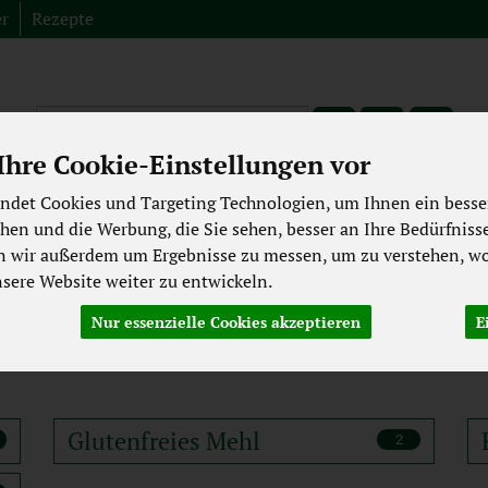
er
Rezepte
Produkt
hre Cookie-Einstellungen vor
Fleisch aus der Region
Spezialitäten
Abverkauf
Bioki
ndet Cookies und Targeting Technologien, um Ihnen ein besser
chen und die Werbung, die Sie sehen, besser an Ihre Bedürfniss
ekühltes
Backwaren
Getränke
Pflege & Kosmetik
n wir außerdem um Ergebnisse zu messen, um zu verstehen, wo
Laktosefrei
Großgebinde
ere Website weiter zu entwickeln.
Mehle
Nur essenzielle Cookies akzeptieren
E
Glutenfreies Mehl
2