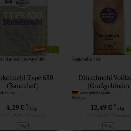
Mehl in Demeter-Qualität.
Regional & Fair
nkelmehl Type 630
Dinkelmehl Vollk
(Bauckhof)
(Großgebinde)
ck Mühle
Antersdorfer Mühle
r
Biokreis
*
*
4,29 €
12,49 €
/ 1 kg
/ 5 kg
1 * 1 kg (4,29 € / Kilogramm)
1 * 5 kg (2,50 € / Kilogramm)
1 kg
5 kg