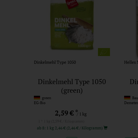
Dinkelmehl Type 1050
Helles 
Dinkelmehl Type 1050
Di
(green)
green
Bau
EG-Bio
Demete
*
2,59 €
/ 1 kg
1 * 1 kg (2,59 € / Kilogramm)
ab 8: 1 kg 2,46 € (2,46 € / Kilogramm)