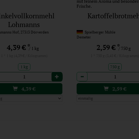
mit feinem Aroma und besonders
Frische.
inkelvollkornmehl
Kartoffelbrotme
Lohmanns
anns Hof, 27313 Dörverden
Spielberger Mühle
Demeter
*
*
4,39 €
2,59 €
/ 1 kg
/ 750 g
1 * 1 kg (4,39 € / Kilogramm)
1 * 750 g (3,45 € / Kilogramm
1 kg
750 g
l
Anzahl
4,39
€
2,59
€