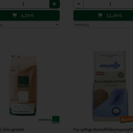
l
Anzahl
4,29
€
12,49
€
l, fein gesiebt
Für saftige Kartoffelbrotspeziali