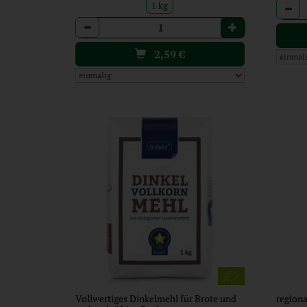
Anzah
1 kg
Anzahl
2,59
€
Vollwertiges Dinkelmehl für Brote und
regiona