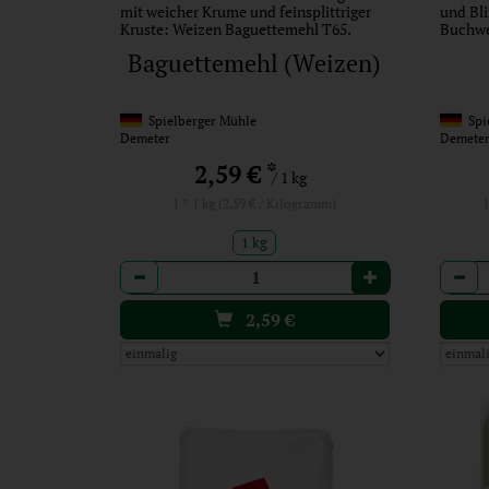
mit weicher Krume und feinsplittriger
und Bli
Kruste: Weizen Baguettemehl T65.
Buchw
Baguettemehl (Weizen)
Spielberger Mühle
Spie
Demeter
Demete
*
2,59 €
/ 1 kg
1 * 1 kg (2,59 € / Kilogramm)
1
1 kg
Anzahl
Anzah
2,59
€