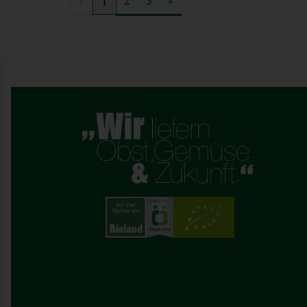
2
3
»
«
1