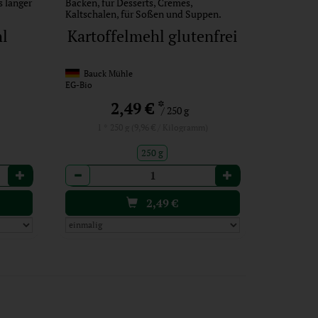
 langer
Backen, für Desserts, Cremes,
Kaltschalen, für Soßen und Suppen.
hl
Kartoffelmehl glutenfrei
Bauck Mühle
EG-Bio
*
2,49 €
/ 250 g
)
1 * 250 g (9,96 € / Kilogramm)
250 g
Anzahl
2,49
€