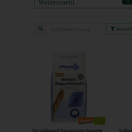
Weizenmehl
15
Herstel
Für traditionell französisches Baguette
Vollko