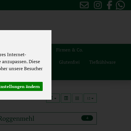
sten
Themenwelten
Firmen & Co.
es Internet-
e anzupassen. Diese
Naturdrogerie
Vegan
Glutenfrei
Tiefkühlware
her unsere Besucher
instellungen ändern
12
Roggenmehl
4