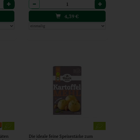
Anzahl
4,39
€
täten
Die ideale feine Speisestärke zum