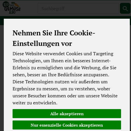
Produkt
Nehmen Sie Ihre Cookie-
Jetzt registrieren
Einstellungen vor
Gib deine E-Mail-Adresse ein und löse die
Diese Website verwendet Cookies und Targeting
Rechenaufgabe, um zu testen, ob du ein
Technologien, um Ihnen ein besseres Internet-
Mensch bist. Danach senden wir dir einen 6-
Erlebnis zu ermöglichen und die Werbung, die Sie
stelligen Code zu, um dich zu verifizieren und
sehen, besser an Ihre Bedürfnisse anzupassen.
dein Konto zu erstellen.
Diese Technologien nutzen wir außerdem um
Ergebnisse zu messen, um zu verstehen, woher
unsere Besucher kommen oder um unsere Website
weiter zu entwickeln.
Alle akzeptieren
Löse bitte folgende Aufgabe:
Nur essenzielle Cookies akzeptieren