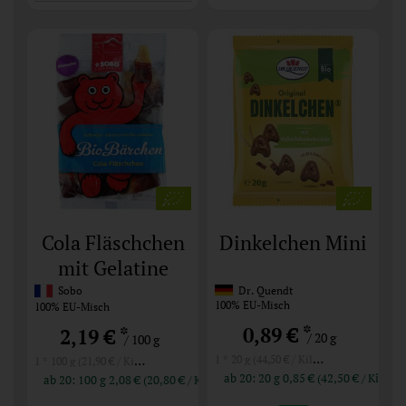
Cola Fläschchen
Dinkelchen Mini
mit Gelatine
Sobo
Dr. Quendt
100% EU-Misch
100% EU-Misch
*
0,89 €
*
2,19 €
/ 20 g
/ 100 g
1 * 20 g (44,50 € / Kilogramm)
1 * 100 g (21,90 € / Kilogramm)
ab 20: 20 g 0,85 € (42,50 € / 
ab 20: 100 g 2,08 € (20,80 € / Kilogramm)