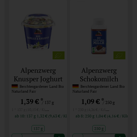
Alpenzwerg
Alpenzwerg
Knusper Joghurt
Schokomilch
Schokolinsen
Berchtesgardener Land Bio
Berchtesgardener Land Bio
Naturland Fair
Naturland Fair
*
*
1,39 €
1,09 €
/ 137 g
/ 250 g
1 * 137 g (10,15 € / Kilogramm)
1 * 250 g (4,36 € / Kilogramm)
ab 10: 137 g 1,32 € (9,63 € / Kilogramm)
ab 8: 250 g 1,04 € (4,16 € / Ki
137 g
250 g