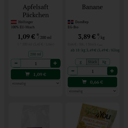
Apfelsaft
Banane
Päckchen
Höllinger
DomRep
100% EU-Misch
EG-Bio
*
*
1,09 €
3,89 €
/ 200 ml
/ kg
0,66 € / Stk, 1 Stück ca. 170g
1 * 200 ml (5,45 € / Liter)
ab 18: kg 3,49 € (3,49 € / Kilogr
200 ml
Anzahl
g
Stück
Kg
Anzahl
1,09
€
0,66
€