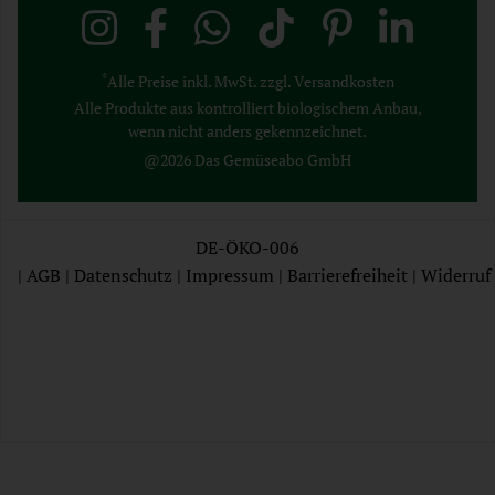
*
Alle Preise inkl. MwSt. zzgl. Versandkosten
Alle Produkte aus kontrolliert biologischem Anbau,
wenn nicht anders gekennzeichnet.
@2026 Das Gemüseabo GmbH
DE-ÖKO-006
|
AGB
|
Datenschutz
|
Impressum
|
Barrierefreiheit
|
Widerruf
AGB
Datenschutz
Impressum