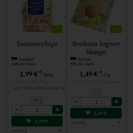
Bananenchips
Bonbons Ingwer
Mango
bioladen*
Bio4You
100% EU-Misch
98% EU- Misch
*
*
2,99 €
1,49 €
/ 200 g
/ 75 g
1 * 200 g (14,95 € / Kilogramm)
1 * 75 g (19,87 € / Kilogramm)
ab 7: 200 g 2,84 € (14,20 € / Kilogramm)
75 g
Anzahl
200 g
Anzahl
1,49
€
2,99
€