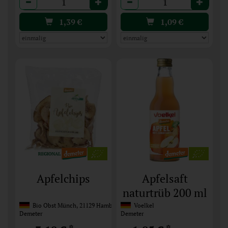
Anzahl
Anzahl
1,39
€
1,09
€
Apfelchips
Apfelsaft
naturtrüb 200 ml
Bio Obst Münch, 21129 Hamburg
Voelkel
Demeter
Demeter