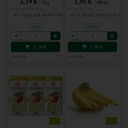
*
*
3,19 €
1,95 €
/ 50 g
/ 200 ml
1 * 50 g (63,80 € / Kilogramm)
1 * 200 ml (9,75 € / Liter)
ab 7: 50 g 3,03 € (60,60 € / Kilogramm)
ab 12: 200 ml 1,85 € (9,25 € / Liter
50 g
200 ml
Anzahl
Anzahl
3,19
€
1,95
€