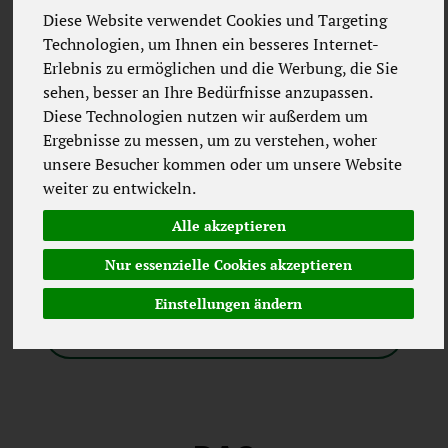
GEMÜSEABO
Diese Website verwendet Cookies und Targeting
Technologien, um Ihnen ein besseres Internet-
Du möchtest als Lehrer/-in, Erzieher/-in
Erlebnis zu ermöglichen und die Werbung, die Sie
oder als Elternteil deinen Kindern eine
sehen, besser an Ihre Bedürfnisse anzupassen.
ausgewogene Ernährung näher bringen?
Diese Technologien nutzen wir außerdem um
Wir sind zugelassener Lieferant für das EU-
Ergebnisse zu messen, um zu verstehen, woher
Schulprogramm in Niedersachsen und
unsere Besucher kommen oder um unsere Website
Bremen und beliefern seit 2015 zuverlässig
weiter zu entwickeln.
zahlreiche Schulen mit frischem Bio-Obst
Alle akzeptieren
und Bio-Gemüse.
Nur essenzielle Cookies akzeptieren
Einstellungen ändern
INFOS ZUM SCHULOBSTPROGRAMM