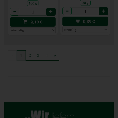
20 g
100 g
Anzahl
Anzahl
0,89
€
2,19
€
2
3
4
»
«
1