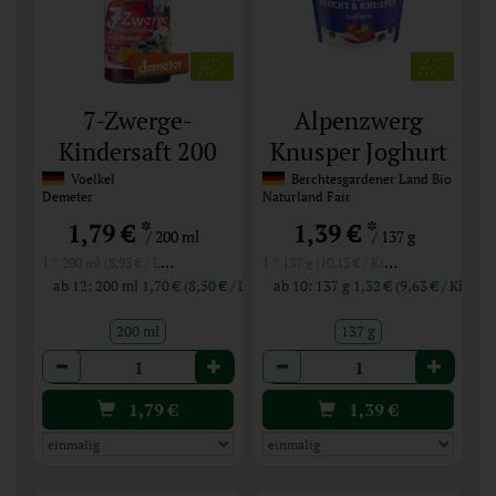
7-Zwerge-
Alpenzwerg
Kindersaft 200
Knusper Joghurt
ml
Erdbeer
Voelkel
Berchtesgardener Land Bio
Demeter
Naturland Fair
Schokokringel
*
*
1,79 €
1,39 €
/ 200 ml
/ 137 g
1 * 200 ml (8,95 € / Liter)
1 * 137 g (10,15 € / Kilogramm)
ab 12: 200 ml 1,70 € (8,50 € / Liter)
ab 10: 137 g 1,32 € (9,63 € / 
200 ml
137 g
Anzahl
Anzahl
1,79
€
1,39
€